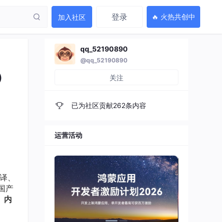
登录
🔥 火热共创中
加入社区
qq_52190890
@qq_52190890
）
关注
已为社区贡献262条内容
运营活动
译、
为国产
、内