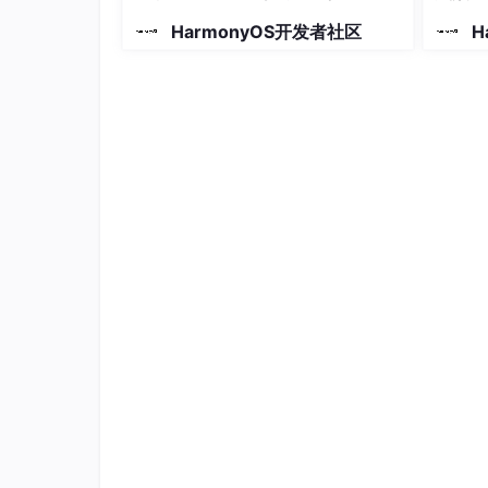
/**

HarmonyOS开发者社区
H
 * 应用启动时执行反调试检测

 */
export 
function
startAntiDebugProtectio
if
 (
isBeingDebugged
()) {

// 策略1：终止应用（仅示例，实际需结合
    process.
exit
(
1
);

// 策略2：触发代码混淆（后续章节详述）
// obfuscateCoreLogic();
  }

  console.
log
(
'反调试检测通过，应用正常启动
}
关键说明
​权限申请​
​：使用
debugger
.getDebugStat
{

"module"
: {
