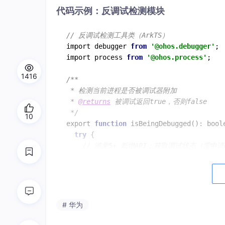
代码示例：反调试检测模块
// 反调试检测工具类（ArkTS）
import debugger 
from
'@ohos.debugger'
;

import process 
from
'@ohos.process'
;

1416
/**

 * 检测当前进程是否被调试器附加

 * 
@returns
 被调试返回true，否则false

 */
10
export 
function
isBeingDebugged
(
): 
bool
try
 {

// 鸿蒙5+ 新增API：获取调试状态（需申请oho
const
debugState
 = debugger.
getDebu
// 调试状态说明：
// 0 - 未被调试；1 - 已被调试附加
if
 (debugState === 
1
) {

      console.
warn
(
'检测到调试器附加！'
);

# 华为
return
true
;

    }
