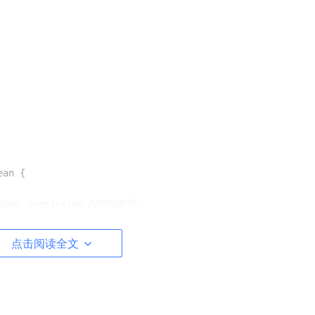
ean
{

s.permission.DEBUG权限）
gState
();

点击阅读全文