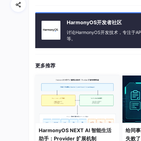
  } 
catch
 (err) {

    console.
error
(
'调试检测失败，原因：'
, 
  }

HarmonyOS开发者社区
讨论HarmonyOS开发技术，专注于AP
// 补充检测：通过/proc/self/status查
等。
try
 {

const
status
 = process.
readProcStat
const
tracerPidLine
 = status.
split
(
'
'
).
find
(line => line.
startsWith
(
'Tracer
更多推荐
if
 (tracerPidLine && 
parseInt
(trace
      console.
warn
(
'通过/proc检测到调试器
return
true
;

    }

  } 
catch
 (err) {

    console.
error
(
'读取进程状态失败：'
, er
  }

return
false
;

HarmonyOS NEXT AI 智能生活
给同事
}

助手：Provider 扩展机制
失败了