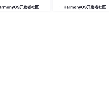
使用
armonyOS开发者社区
HarmonyOS开发者社区
n
(
) 
{

业务场景）
'
);

e()
需在
module
.json5
中声明权限：