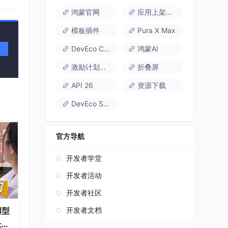
鸿蒙官网
应用上架速通
模板插件
Pura X Max
DevEco Code
鸿蒙AI
激励计划达标指南
折叠屏
API 26
资源下载
DevEco Studio
官方导航
开发者学堂
开发者活动
开发者社区
开发者文档
用型
长久