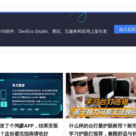
err.message);

加入社区
I与组件、DevEco Studio、测试、元服务和应用上架分发
看TracerPid（兼容旧版本或增强检测）
us
(
'/proc/self/status'
);



Pid:'
));

rPidLine.
split
(
':'
)[
1
].
trim
()) !== 
0
) {

！'
);

r.message);

发了个鸿蒙APP，结果安装
什么样的台灯最护眼耐用？耐
？这份避坑指南请收好
学习护眼灯推荐，兼顾舒适与