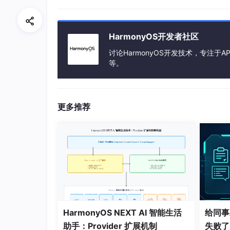
};

// 初始化KVManager
HarmonyOS开发者社区
let
async
function
讨论HarmonyOS开发技术，专注于AP
initKVManager
(
) {

等。
const
 config = {

bundleName
: 
'com.example.game'
,

userInfo
: {

userId
: 
'currentUserId'
更多推荐
    }

  };

  kvManager = 
await
 distributedData.
cre
// 创建分布式KVStore
const
 options = {

createIfMissing
: 
true
,

encrypt
: 
false
,

backup
: 
false
,

schema
: 
JSON
.
stringify
(
PLAYER_INFO_
HarmonyOS NEXT AI 智能生活
给同事
  };

助手：Provider 扩展机制
失败了