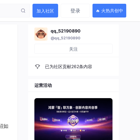
登录
🔥 火热共创中
加入社区
qq_52190890
@qq_52190890
关注
已为社区贡献262条内容
运营活动
绍如