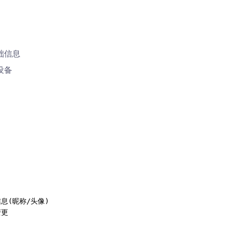
础信息
设备
信息(昵称/头像)

更
