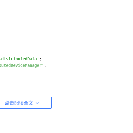
.distributedData'
butedDeviceManager'
;

点击阅读全文
像URL或base64