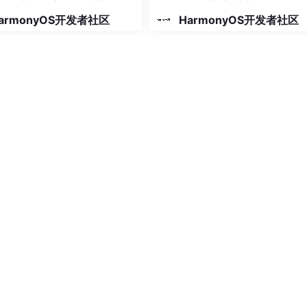
tore
(
'playerDataStore'
, options);

armonyOS开发者社区
HarmonyOS开发者社区
.deviceName}
`
);

ceId
);

.deviceName}
`
);

viceId
);
