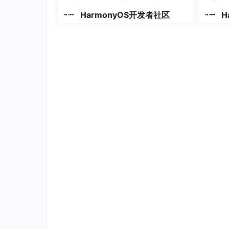
this
.
kvStore
 = 
await
 kvManager.
getKVS
HarmonyOS开发者社区
H
}
2. 设备发现与组网
// 设备管理回调
class
DeviceStateCallback
 {

onDeviceOnline
(
deviceInfo
) {

console
.
info
(
`设备上线: 
${deviceInfo
this
.
syncPlayerData
(deviceInfo.
devi
  }

onDeviceOffline
(
deviceInfo
) {

console
.
info
(
`设备离线: 
${deviceInfo
this
.
removePlayerData
(deviceInfo.
de
  }

}
