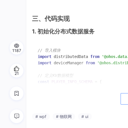
三、代码实现
1. 初始化分布式数据服务
1187
// 导入模块
import
 distributedData 
from
'@ohos.data
import
 deviceManager 
from
'@ohos.distri
21
// 定义KV数据模型
const
PLAYER_INFO_SCHEMA
 = {

name
: 
'playerInfo'
,

attributes
: {

deviceId
: { 
type
: 
'string'
 },

nickname
: { 
type
: 
'string'
 },

avatar
: { 
type
: 
'string'
 }, 
// 存储头
# wpf
# 物联网
# ui
joinTime
: { 
type
: 
'number'
 }

  }
