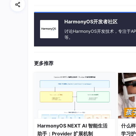
自动化统计：
实时生成各类可视化数据报表，如
HarmonyOS开发者社区
个性化学习：
助力学生迅速明确自身在不同题型
讨论HarmonyOS开发技术，专注于AP
高效教学支持：
辅助教师依据可视化数据，精准
等。
便捷学习进度共享：
师生能够依据时间与任务标
产品截图
更多推荐
HarmonyOS NEXT AI 智能生活
什么样
助手：Provider 扩展机制
学习护