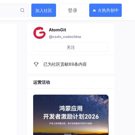
登录
🔥 火热共创中
加入社区
AtomGit
@csdn_codechina
关注
已为社区贡献69条内容
运营活动