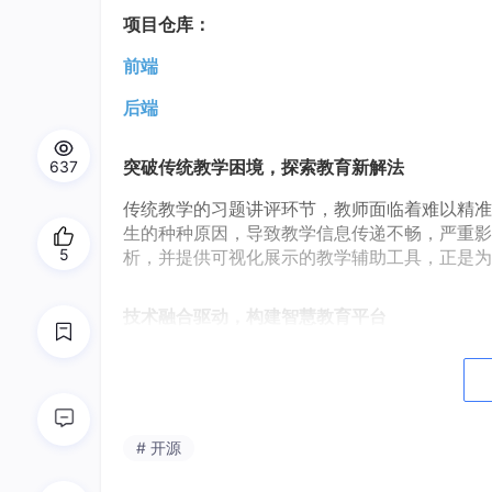
项目仓库：
前端
后端
突破传统教学困境，探索教育新解法
637
传统教学的习题讲评环节，教师面临着难以精准
生的种种原因，导致教学信息传递不畅，严重影
5
析，并提供可视化展示的教学辅助工具，正是为
技术融合驱动，构建智慧教育平台
至善云学集成了先进的在线答题与数据分析技术。前端基于
peScript、Element Plus、Tailwind
选用 Go 语言搭配 Gin 框架与 SQLite 数据库
确保系统高效稳定地进行数据处理与
API
服务
# 开源
功能特点