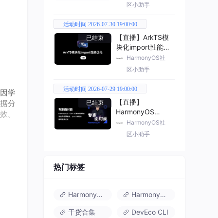
区小助手
活动时间 2026-07-30 19:00:00
【直播】ArkTS模
已结束
块化import性能优
化
HarmonyOS社
区小助手
活动时间 2026-07-29 19:00:00
因学
【直播】
据分
已结束
HarmonyOS
效。
7（API 26） 新特
HarmonyOS社
性解读
区小助手
、Ty
热门标签
；后端
服务，
HarmonyOS 6
HarmonyOS 7.0
干货合集
DevEco CLI