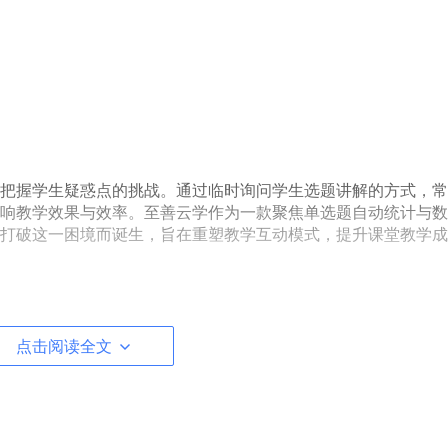
把握学生疑惑点的挑战。通过临时询问学生选题讲解的方式，常
响教学效果与效率。至善云学作为一款聚焦单选题自动统计与数
打破这一困境而诞生，旨在重塑教学互动模式，提升课堂教学成
 Vue3 技术栈搭建，涵盖 Vue3、Vue Router、Vite
点击阅读全文
 CSS、Echarts 和 Axios 等主流库，为用户带来流畅且美观的交互体验
，并借助 Go 丰富的第三方库生态以及 Gin - contrib 静态文件
。