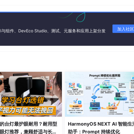
柱状图、折线图，直观呈现每道题目的作答情况。
中的薄弱环节，实现针对性的学习提升。
加入社区
I与组件、DevEco Studio、测试、元服务和应用上架分发
定位
课程
难点，合理规划教学内容与重点。
题，快速定位薄弱题型，在期末复习阶段优势显著。
的台灯最护眼耐用？耐用型
HarmonyOS NEXT AI 智能生
眼灯推荐，兼顾舒适与长久
助手：Prompt 持续优化