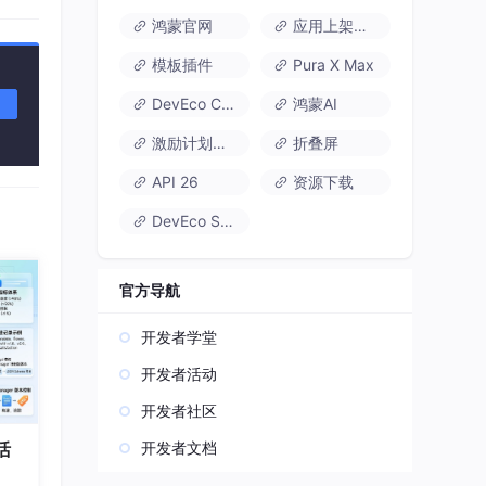
鸿蒙官网
应用上架速通
模板插件
Pura X Max
DevEco Code
鸿蒙AI
激励计划达标指南
折叠屏
API 26
资源下载
DevEco Studio
官方导航
开发者学堂
开发者活动
开发者社区
开发者文档
活