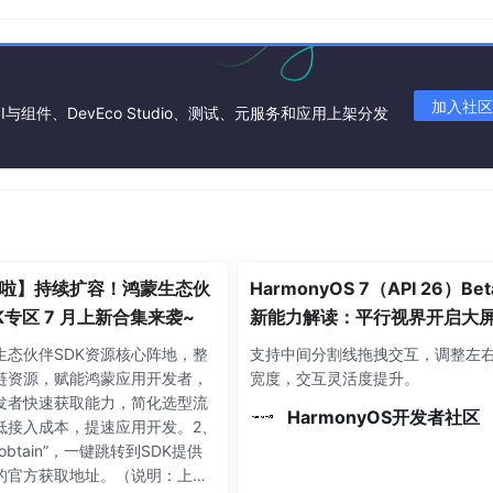
加入社区
I与组件、DevEco Studio、测试、元服务和应用上架分发
y 系统初始化
 接口
啦】持续扩容！鸿蒙生态伙
HarmonyOS 7（API 26）Bet
程栈大小
DK专区 7 月上新合集来袭~
新能力解读：平行视界开启大
00 个 tick 延时
任务新体验
生态伙伴SDK资源核心阵地，整
支持中间分割线拖拽交互，调整左
链资源，赋能鸿蒙应用开发者，
宽度，交互灵活度提升。
发者快速获取能力，简化选型流
HarmonyOS开发者社区
低接入成本，提速应用开发。2、
obtain”，一键跳转到SDK提供
的官方获取地址。（说明：上述