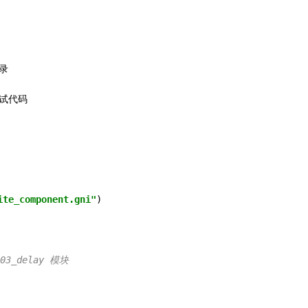
录

ite_component.gni"
)

03_delay 模块