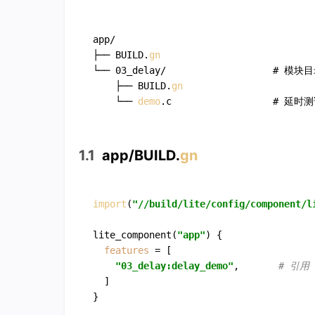
app/

├── BUILD.
gn
└── 03_delay/                   # 模块目
    ├── BUILD.
gn
    └── 
demo
1.1
app/BUILD.
gn
import
(
"//build/lite/config/component/l
lite_component(
"app"
) {

features
 = [

"03_delay:delay_demo"
,       
# 引用 
  ]
