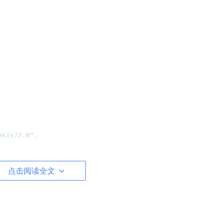
msis/2.0"
,

点击阅读全文