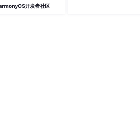
均由第三方独立提供，开发者可基
armonyOS开发者社区
需要进行选择）从“可用”到“好
鸿蒙SDK优选库筑牢开发安全基
 tick: %d.
\r
\n
"
, 
osKernelGetTickCount
());

易有道信息技术（北京）有限公
易有道信息技术（北京）有限公
ck
ICKS_100
);

s: %d.
\r
\n
"
, 
status
);

 tick: %d.
\r
\n
"
, 
osKernelGetTickCount
());

t
();

status: %d.
\r
\n
"
, 
status
);
