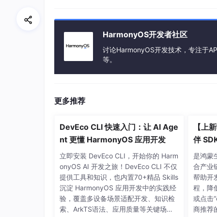
2.1 头文件
HarmonyOS开发者社区
#
include
<stdio.h>
// 标准输入输出
#
include
<unistd.h>
讨论HarmonyOS开发技术，专注于AP
// UNIX 标准函数
等。
#
include
"ohos_init.h"
// OpenHarmon
#
include
"cmsis_os2.h"
// CMSIS-RTOS2
更多推荐
2.2 宏定义
DevEco CLI 快速入门：让 AI Age
【上新
nt 更懂 HarmonyOS 应用开发
#
define
 STACK_SIZE      (1024)   
// 线
伴 S
#
define
 DELAY_TICKS_100 (100)     
// 1
立即安装 DevEco CLI，开始你的 Harm
是鸿蒙
onyOS AI 开发之旅！DevEco CLI 不仅
合产业
提供工具和知识，也内置70+精品 Skills
帮助开
2.3 延时测试主函数
沉淀 HarmonyOS 应用开发中的实践经
程，降
验，覆盖多设备场景适配开发、知识检
或点击“
索、ArkTS语法、应用质量等关键场
商推荐