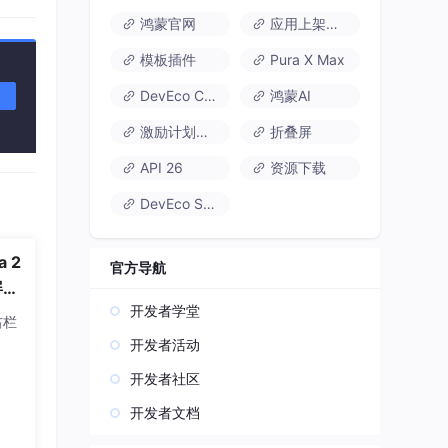
鸿蒙官网
应用上架速通
模板插件
Pura X Max
DevEco Code
鸿蒙AI
激励计划达标指南
折叠屏
API 26
资源下载
DevEco Studio
a 2
官方导航
屏多
开发者学堂
右栏
开发者活动
开发者社区
开发者文档