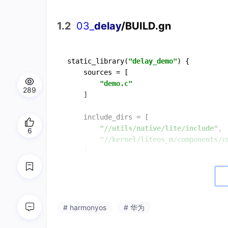
1.2
03_
delay
/BUILD.gn
static_library
(
"delay_demo"
) {

    sources = [

"demo.c"
289
    ]

    include_dirs = [

"//utils/native/lite/include"
,

6
"//kernel/liteos_m/components/c
    ]

# harmonyos
# 华为
二、完整代码详解