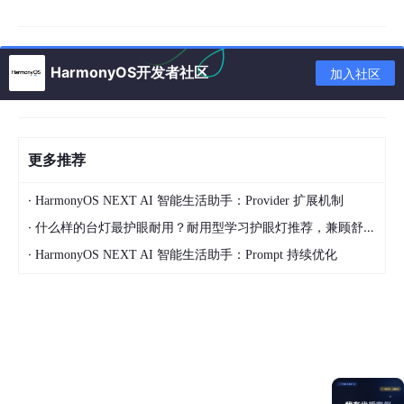
键菜单等
离散操作
时，配合
onMouse
/
onHover
使
用。
HarmonyOS开发者社区
加入社区
二、核心
API
详解
2.1 onAxisEvent 事件接口
更多推荐
onAxisEvent
是挂载在任意 ArkUI 组件上的通用事件属性，签
·
HarmonyOS NEXT AI 智能生活助手：Provider 扩展机制
名如下：
·
什么样的台灯最护眼耐用？耐用型学习护眼灯推荐，兼顾舒适与长久使用
·
HarmonyOS NEXT AI 智能生活助手：Prompt 持续优化
// onAxisEvent 事件属性签名（ArkTS）
.onAxisEvent(
(
event: AxisEvent
) =>
void
触发时机
：用户通过鼠标滚轮、触控板、手柄等设备
产生轴向输入时触发