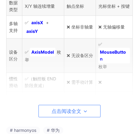
数据
X/Y 轴连续增量
触点坐标
光标坐标 + 按键
类型
✅
axisX
+
多轴
❌ 坐标非轴量
❌ 无轴偏移量
支持
axisY
✅
设备
✅
AxisModel
枚
MouseButto
❌ 无设备区分
区分
n
举
枚举
惯性
✅（触控板 END
❌ 需手动计算
❌
滑动
阶段衰减）
游戏
✅
JOYSTICK
模
❌
❌
手柄
型
点击阅读全文
选型建议
：实现内容滚动、缩放、地图平移等需要
连续位移
# harmonyos
# 华为
量
的交互时，优先使用
onAxisEvent
；实现悬停高亮、右