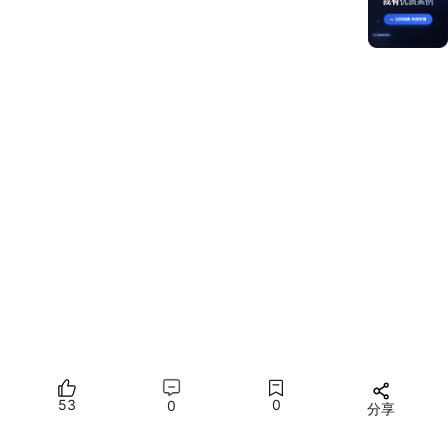
事件对象
：携带完整的
AxisEvent
数据，包含 X/Y
轴偏移量、动作类型、设备模型
冒泡行为
：默认向父组件冒泡，调用
event
.stopPropagation()
可阻止
2.2 AxisAction 枚举
AxisAction
定义了轴输入的动作阶段，通过
event
.action
获
取：
数
枚举值
触发时机
值
AxisAction.
NONE
0
无动作（初始状态）
AxisAction.
BEGIN
1
轴输入开始（首次触发）
AxisAction.
53
UPDAT
0
0
分享
2
轴输入持续更新（每帧）
E