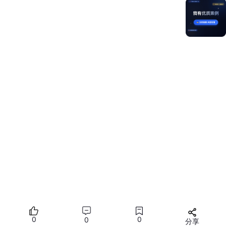
问题
解决
SK丢失
重新创建凭证
插件安装
换npm华为云源，删 ~/.openclaw/extensions/xi
失败
aoyi/ 重装
唤醒无响
更新小艺App、重启通道、核对白名单
应
对接失败
检查账号一致性、确认HarmonyOS NEXT
Agent Framework Kit 三层架构 (老狼, 2026-03-05)
┌─────────────────────────────────────────┐

│  组件层
:
FunctionComponent              │
│  ├ 图标组件 (综合无意图入口)              │

│  └ 按钮组件 (自定义功能描述匹配)          │

├─────────────────────────────────────────┤

0
0
0
分享