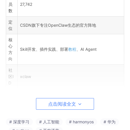
员
27,742
数
定
CSDN旗下专注OpenClaw生态的官方阵地
位
核
心
Skill开发、插件实践、部署
教程
、AI Agent
方
向
社
区I
xclaw
D
关
键
Peter Steinberger (OpenClaw创始人·龙虾之父)、Boris
点击阅读全文
人
Cherny (Claude Code负责人)、Addy Osmani
物
# 深度学习
# 人工智能
# harmonyos
# 华为