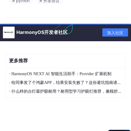
# python
# 开发语言
二、六大核心知识域
2.1 🔗
鸿蒙
×OpenClaw×小艺 三位一体
HarmonyOS开发者社区
加入社区
小艺接入OpenClaw七步流程 (VCS29, 2026-03-11)
前提条件: HarmonyOS 
NEXT
(唯一支持版本) + 小艺最新版 + 
  ↓

更多推荐
① 登录小艺开放平台 developer
.huawei
.com/consumer/cn/c
② 新建智能体 → 选中「OpenClaw模式」(每账号限
1
个)

·
HarmonyOS NEXT AI 智能生活助手：Provider 扩展机制
③ 获取凭证: 
AK
(公钥) + 
SK
(私钥·仅弹出一次·永久丢失风险)

·
给同事发了个鸿蒙APP，结果安装失败了？这份避坑指南请收好
④ 安装插件: openclaw plugins install @ynhcj/xiaoyi@l
⑤ 配置openclaw
.json
 → channels
.xiaoyi
 = {enabled, a
·
什么样的台灯最护眼耐用？耐用型学习护眼灯推荐，兼顾舒适与长久使用
⑥ 重启: openclaw gateway restart

⑦ 白名单测试 → 语音唤醒 
"小艺小艺，启动OpenClaw智控助手
避坑清单
: