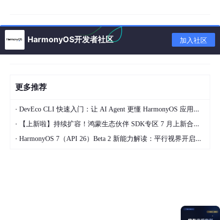
者识别恶意网址。
本文将从原理、
API
、接入流程、完整案例、性能、安全方案等多
个角度，全面讲解 HarmonyOS 中 URL 恶意检测。
HarmonyOS开发者社区
加入社区
一、为什么要检测 URL？
更多推荐
例如：
用户收到聊天消息：
·
DevEco CLI 快速入门：让 AI Agent 更懂 HarmonyOS 应用开发
·
【上新啦】持续扩容！鸿蒙生态伙伴 SDK专区 7 月上新合集来袭~
·
HarmonyOS 7（API 26）Beta 2 新能力解读：平行视界开启大屏多任务新体验
https:
//pay.xxx-security.com/login
界面显示：