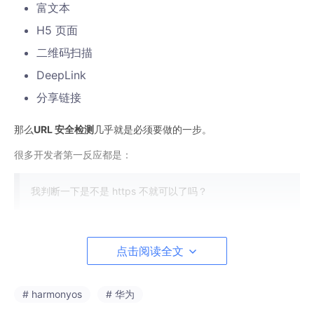
富文本
H5 页面
二维码扫描
DeepLink
分享链接
那么
URL 安全检测
几乎就是必须要做的一步。
很多开发者第一反应都是：
我判断一下是不是 https 不就可以了吗？
实际上：
点击阅读全文
HTTPS ≠ 安全。
很多钓鱼网站同样拥有 HTTPS 证书。
# harmonyos
# 华为
所以 HarmonyOS 官方提供了 URL 安全检测能力，可以帮助开发