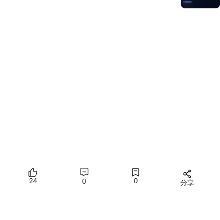
用户的个人信息，采取加密、认证等技术手
段，保护用户的隐私2。
进行安全测试
：对应用进行安全漏洞扫描和渗
透测试，及时发现和修复安全隐患。可以利用
华为提供的安全测试工具和服务，提高安全测
试的效率和准确性。
探索创新的应用场景和功能
：
结合鸿蒙系统的特性创新
：鸿蒙系统具有分布
式、原子化服务等独特特性，开发者可以结合
这些特性开发出具有创新性的应用场景和功
能。例如，利用分布式能力实现多设备之间的
协同办公、智能家居控制等功能，利用原子化
服务实现快速启动、轻量级的应用体验5。
24
0
0
关注用户需求和行业趋势
：深入了解用户在不
分享
同场景下的需求，以及行业的发展趋势，开发
所有评论(0)
出符合市场需求的应用。例如，在智能健康领
域，可以开发基于鸿蒙系统的健康监测、运动
您需要
登录
才能发言