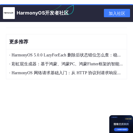
例如，对于一些耗时的初始化操作，可以在后
台异步进行，避免影响应用的主界面显示。
HarmonyOS开发者社区
加入社区
提高应用的运行稳定性
：在开发过程中，要进
行充分的测试，包括单元测试、集成测试、系
统测试等，及时发现和解决代码中的漏洞和错
误。同时，要关注应用在不同设备上的运行情
更多推荐
况，对可能出现的兼容性问题进行修复和优
化，确保应用的稳定运行5。
·
HarmonyOS 5.0.0 LazyForEach 删除后状态错位怎么查：稳定 key、状态仓库和局部删除怎么拆
降低应用的能耗
：对于智能穿戴和移动设备等
·
彩虹屁生成器：基于鸿蒙、鸿蒙PC、鸿蒙Flutter框架的智能应用开发实战
电池供电的设备，应用的能耗是一个重要的考
·
HarmonyOS 网络请求基础入门：从 HTTP 协议到请求响应全解析
虑因素。开发者可以通过优化算法、减少不必
要的后台运行、合理管理网络连接等方式，降
低应用的能耗，延长设备的续航时间。
保障应用的安全与隐私
：
遵循安全规范
：严格遵守鸿蒙系统的安全规范
和开发指南，确保应用的代码安全、数据安全
和网络安全。在应用开发过程中，要正确处理