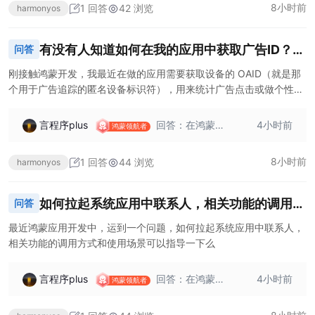
8小时前
1 回答
42 浏览
harmonyos
的能力可以显著
中，要么全部成
提升应用的可访
功，要么全部失
问性，使应用更
败。例如，在代
有没有人知道如何在我的应用中获取广告ID？如
问答
易于不同能力的
码中可以使用`try
果网络不好或者系统出错了，我该怎么办？怎么
用户使用。以下
-catch`语句进行
刚接触鸿蒙开发，我最近在做的应用需要获取设备的 OAID（就是那
结合知识库内容
异常捕获，若出
个用于广告追踪的匿名设备标识符），用来统计广告点击或做个性化
提示用户？
从组件层面、事
现异常则进行回
推荐。但我在写代码时遇到了两个特别头疼的问题，想请教一下各位
件处理层面和服
滚操作。示例代
大佬： 网络不好或者系统突然报错时，怎么避免应用闪退（崩溃）或
言程序plus
回答：在鸿蒙应
4小时前
务配置层面进行
码如下： ```ts i
鸿蒙领航者
者卡死？ 比如用户在地铁上没信号，或者系统服务繁忙导致 OAID 获
用开发中，媒体
阐述，并给出相
mport identifier f
取失败，我该怎么在代码里“兜底”，才能保证 App 不会因此白屏或报
App、广告平
应的代码示例。
ro
8小时前
1 回答
44 浏览
harmonyos
错退出？
台、三方监测平
#### 组件层面
台等开发者获取
在组件层面，使
OAID 信息时，可
用 Accessibility
如何拉起系统应用中联系人，相关功能的调用方
问答
能会遇到网络异
Kit 为组件添加无
式和使用场景介绍？
常和系统异常情
障碍属性，如无
最近鸿蒙应用开发中，运到一个问题，如何拉起系统应用中联系人，
况。 对于网络异
障碍焦点和无障
相关功能的调用方式和使用场景可以指导一下么
常，当网络连接
碍朗读文本。这
不稳定或中断
可以帮助视障用
言程序plus
回答：在鸿蒙应
4小时前
时，获取 OAID
户更好地理解和
鸿蒙领航者
用开发中，拉起
信息的请求可能
操作组件。 ```ts
系统应用中联系
会失败。在代码
im