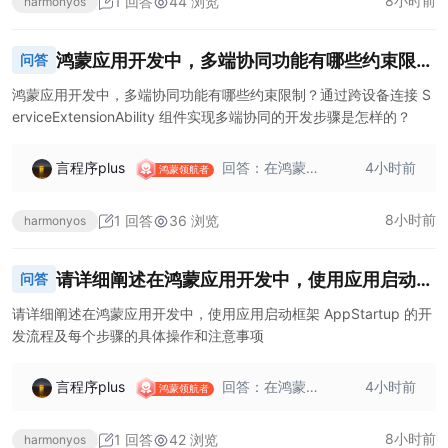
8小时前
1 回答
44 浏览
harmonyos
人相关功能可通
中，可以使用`try
过 `Contacts Kit
-catch`语句捕获
` 提供的联系人 P
网络异常，并进
鸿蒙应用开发中，多端协同功能有哪些约束限
问答
icker（Contacts
行相应的处理。
制？通过跨设备连接 ServiceExtensionAbility
Picker）来实
例如，在使用 Pr
鸿蒙应用开发中，多端协同功能有哪些约束限制？通过跨设备连接 S
现。 调用方式：
omise 异步返回
erviceExtensionAbility 组件实现多端协同的开发步骤是怎样的？
组件实现多端协同的开发步骤是怎样的？
开发者可以使用 `
结果的方式获取
Contacts Kit` 中
OAID 时： ```ts
言程序plus
回答：在鸿蒙应
4小时前
的相关接口，拉
import { identifie
鸿蒙领航者
用开发中，多端
起联系人应用，
r }
协同功能存在一
读取联系人数
8小时前
1 回答
36 浏览
harmonyos
些约束限制。首
据。具体可参考
先，由于“多端协
[选择联系人](con
同任务管理”能力
tacts/contacts-i
请详细阐述在鸿蒙应用开发中，使用应用启动框
问答
尚未具备，开发
ntro.md#选择联
架 AppStartup 的开发流程及每个步骤的具体操
者当前只能通过
系人) 文档中的详
请详细阐述在鸿蒙应用开发中，使用应用启动框架 AppStartup 的开
开发系统应用获
细介绍。 使用场
发流程及每个步骤的具体操作和注意事项
作和注意事项
取设备列表，不
景： 1. 社交类应
支持三方应用接
用
言程序plus
回答：在鸿蒙应
4小时前
入。这意味着目
鸿蒙领航者
用开发中，应用
前三方应用在获
启动框架 AppSta
取设备列表方面
8小时前
1 回答
42 浏览
harmonyos
rtup 的开发流程
受到限制，无法