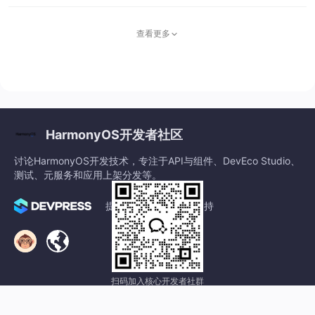
记录Key长度≤1 KB，Value长度<4
使两个模型的应
MB；不支持应用程序自定义冲突解
用在界面展示上
决策略；每个应用最多同时打开16
查看更多
能够相互配合。F
个键值型分布式数据库；单个数据
A 模型还能绑定
库最多注册8个订阅数据变化的回
Stage 模型的 Se
调。这些限制对应用数据设计影响
rviceExtensionA
较大，设计数据时需严格控制Key和
bility，实
Value的长度，
HarmonyOS开发者社区
讨论HarmonyOS开发技术，专注于API与组件、DevEco Studio、
测试、元服务和应用上架分发等。
提供社区服务与技术支持
©1999-2026北京创新乐知网络技术有限公司