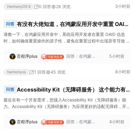
3小时前
0 回答
28 浏览
HarmonyOS 6
有没有大佬知道，在鸿蒙应用开发中重置 OAID
问答
信息时，如何避免在重置过程中出现异常导致 O
请教一下，在鸿蒙应用开发中，系统应用开发者在重置 OAID 信息
时，如何确保重置操作的原子性，避免在重置过程中出现异常导致 O
AID 信息处于不一致的状态，同时如何对重置操
AID 信息处于不一致的状态，同时如何对重置操作进行性能优化以提
作进行性能优化以提高操作效率？
高操作效率？
言程序plus
回答：在鸿蒙应
5小时前
鸿蒙领航者
用开发中，系统
应用开发者重置
8小时前
1 回答
45 浏览
harmonyos
OAID 信息时，确
保重置操作的原
子性和进行性能
Accessibility Kit（无障碍服务） 这个能力有
问答
优化很重要。 为
人使用过的么，一般是如何使用 Accessibility
确保重置操作的
最近在有一个开发需求，想接入Accessibility Kit（无障碍服务）能
原子性，可采用
力。Accessibility Kit（无障碍服务）为应用更好的适配无障碍，开放
Kit 的能力来提升应用的可访问性，方便从组件
事务处理的思
了必要的能力，如为组件添加无障碍焦点、无障碍朗读文本等，让应
使用、事件处理和服务配置几个方面讲解一下
想。在调用`rese
用能够被更多的人所使用。 这个能力有人使用过的么，一般是如何使
言程序plus
回答：在鸿蒙应
4小时前
tOAID`方法时，
鸿蒙领航者
么，并给出相应的代码示例？
用？有代码示例可以参考么
用开发中，使用
将相关操作封装
Accessibility Kit
在一个逻辑单元