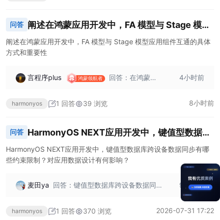
主要包含三个关
直接参与到多端
键步骤。 首先是
协同任务管理
阐述在鸿蒙应用开发中，FA 模型与 Stage 模型
问答
定义启动框架配
中。其次，多端
应用组件互通的具体方式和重要性
置文件。需在应
协同需遵循[分布
阐述在鸿蒙应用开发中，FA 模型与 Stage 模型应用组件互通的具体
用主模块（entry
式跨设备组件启
方式和重要性
类型的 Module）
动规则]，这确保
的“resources/ba
了组件在不同设
言程序plus
回答：在鸿蒙应
4小时前
se/profile”路径
备之间能够正确
鸿蒙领航者
用开发中，FA 模
下，新建启动框
启动和协同工
型与 Stage 模型
架配置文件，如
作。最后，为了
8小时前
1 回答
39 浏览
harmonyos
应用组件互通具
“startup_config.j
获得最佳体验，
有多种具体方
son”。在该文件
使用[want]传输
式，并且具有重
中，要依次添加
的数据建议在 10
HarmonyOS NEXT应用开发中，键值型数据库
问答
要意义。 具体方
各个启动任务和 s
跨设备数据同步有哪些约束限制？对应用数据设
式方面，FA 模型
o 预加载任务的
HarmonyOS NEXT应用开发中，键值型数据库跨设备数据同步有哪
可以启动 Stage
配置信息。例
些约束限制？对应用数据设计有何影响？
计有何影响？
模型的 UIAbilit
如，在启动框架
y，通过特定的接
配置文件中添加
麦田ya
回答：键值型数据库跨设备数据同
9小时前
口和配置实现从 F
启动任务时，
步的约束限制包括：设备协同数据
A 模型应用中拉
库每条记录Key长度≤896 Byte，Va
起 Stage 模型的
2026-07-31 17:22
1 回答
370 浏览
harmonyos
lue长度<4 MB；单版本数据库每条
UIAbility 组件，