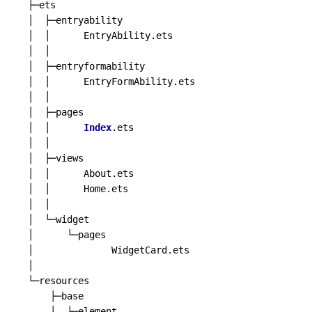
├─ets

│  ├─entryability

│  │      EntryAbility.ets

│  │

│  ├─entryformability

│  │      EntryFormAbility.ets

│  │

│  ├─pages

│  │      
Index
.ets

│  │

│  ├─views

│  │      About.ets

│  │      Home.ets

│  │

│  └─widget

│      └─pages

│              WidgetCard.ets

│

└─resources

    ├─base

    │  ├─element
