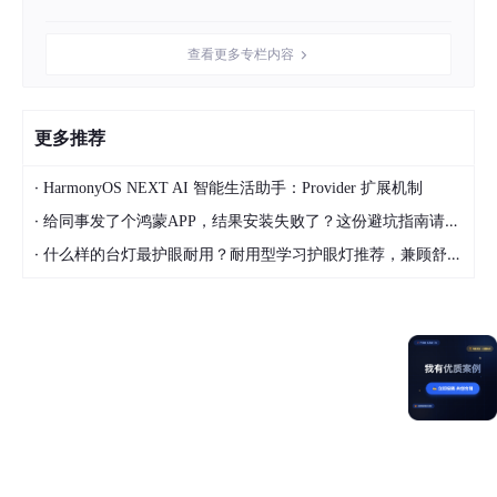
// 顶部状态栏
const
 topAvoidArea = windowClass.
getWi
const
 topRectHeight = topAvoidArea.
top
查看更多专栏内容
// px转vp
const
 vpTopHeight = 
px2vp
(topRectHeigh
更多推荐
// 底部导航条
const
 bottomAvoidArea = windowClass.
ge
·
HarmonyOS NEXT AI 智能生活助手：Provider 扩展机制
const
 bottomRectHeight = bottomAvoidAr
·
给同事发了个鸿蒙APP，结果安装失败了？这份避坑指南请收好
const
 vpBottomHeight = 
px2vp
(bottomRec
·
什么样的台灯最护眼耐用？耐用型学习护眼灯推荐，兼顾舒适与长久使用
AppStorage
.
setOrCreate
(
'topRect'
, vpTo
AppStorage
.
setOrCreate
(
'bottomRect'
, v
      })

    windowStage.
loadContent
(
'pages/Index'
, 
(
er
// ...
    });
