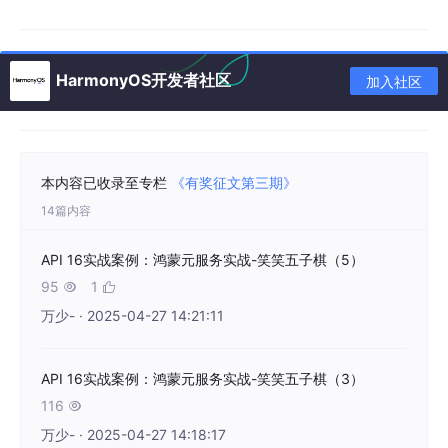
沉浸式设计
HarmonyOS开发者社区
加入社区
本内容已收录至专栏
《有奖征文第三期》
14篇内容
entry/src/main/ets/entryability/
EntryAbility
.
ets
中统一设
置
API 16实战案例：鸿蒙元服务实战-笑笑五子棋（5）
95
1


万少- · 2025-04-27 14:21:11
onWindowStageCreate
(
windowStage
: 
window
.
Wind
    windowStage.
getMainWindow
()

      .
then
(
windowClass
 =>
 {

API 16实战案例：鸿蒙元服务实战-笑笑五子棋（3）
// 设置沉浸式
116

        windowClass.
setWindowLayoutFullScreen
(
万少- · 2025-04-27 14:18:17