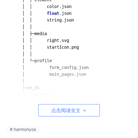
    │  │      color.json

    │  │      
float
.json

    │  │      string.json

    │  │

    │  ├─media

    │  │      right.svg

    │  │      startIcon.png

    │  │

    │  └─profile

    │          form_config.json

    │          main_pages.json

    │

    ├─en_US

    │  └─element

    │          string.json

    │

点击阅读全文
    ├─rawfile

    └─zh_CN

        └─element

# harmonyos