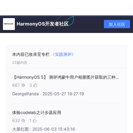
对它进行叠加和模糊的设置，代码如下：
//.../view/Home.ets
HarmonyOS开发者社区
加入社区
      .barOverlap(
true
) 
//添加层叠与模糊属性
      .barWidth(
this
.currentWidthBreakpoint === 
'lg
      .barHeight(
this
.currentWidthBreakpoint === 
'l
      .barMode(
this
.currentWidthBreakpoint === 
'lg'
本内容已收录至专栏
《实践测评》
        { nonScrollableLayoutStyle: LayoutStyle.ALW
      .vertical(
this
.currentWidthBreakpoint === 
'lg
23篇内容
      .barBackgroundBlurStyle(BlurStyle.COMPONENT_T
      .onChange((index: number) => {

【HarmonyOS 5】 测评鸿蒙中用户相册图片获取的三种方式
this
.firstLevelIndex = index;

667
3


      })
GeorgePanda · 2025-05-27 19:27:19
体验codelab之计步器应用
经过简单的修改，这个页面已经被我们自定义好了，剩余的组件我
们可以继续开发，如果加了一个关于页面，代码如下：
632
1


大展红图 · 2025-06-03 15:43:16