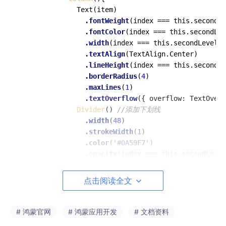
              Text(item)

.fontWeight
(index === this.secondLe
.fontColor
(index === this.secondLev
.width
(index === this.secondLevelIn
.textAlign
(TextAlign.Center)

.lineHeight
(index === this.secondLe
.borderRadius
(
4
)

.maxLines
(
1
)

.textOverflow
({ overflow: TextOverf
Divider
() 
//添加下划线
.width
(
48
)

.strokeWidth
(
1
)

.color
('#
0
A59F7')

.opacity
(index === this.secondLevel
            }

          }
点击阅读全文
# 鸿蒙官网
# 鸿蒙应用开发
# 文档资料
我们移步主页代码（home.ets）找到Tab组件，并根据
API
文档，