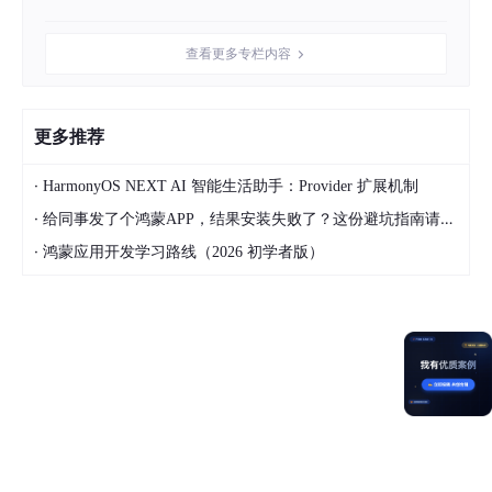
//.../view/About.ets 自己新建的文件
@Entry
查看更多专栏内容
@Component
export struct About {

build
(){

更多推荐
Column
(){

Image
($r('app.media.about'))

·
HarmonyOS NEXT AI 智能生活助手：Provider 扩展机制
.width
(
60
)

.borderRadius
(
30
)

·
给同事发了个鸿蒙APP，结果安装失败了？这份避坑指南请收好
.margin
(
10
)

·
鸿蒙应用开发学习路线（2026 初学者版）
      Text('User')

.margin
({bottom : 
300
})

Image
($r('app.media.startIcon'))

.width
(
20
)

.margin
({bottom : 
10
})

      Text('About the Sample')

      Text('Version 
1.0
.
0
')

    }
.width
('
100%
')

.margin
({top : 
50
})

  }
