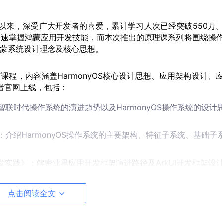
年问世以来，深受广大开发者的喜爱，累计学习人次已经突破550万
快速掌握鸿蒙应用开发技能，而本次推出的原理课系列将围绕操
蒙系统设计理念及核心思想
。
课程，内容涵盖HarmonyOS核心设计思想、应用架构设计、
者官网
上线
，包括：
智联时代操作系统
的
演进
趋势以及HarmonyOS操作系统的
设计
》：介绍HarmonyOS操作系统的主要架构、特征子系统、基础子
构与开发实践》：解密业界应用开发框架演进路径及ArkUI开发框架设
I能力开放》：介绍HarmonyOS操作系统的AI架构、AI子系统以及意图框
点击阅读全文
》：解读
鸿蒙生态
的
核心理念及OS平台关键技术
；