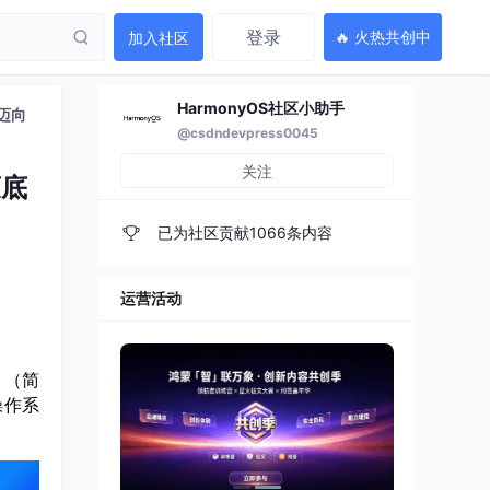
登录
🔥 火热共创中
加入社区
HarmonyOS社区小助手
迈向
@csdndevpress0045
关注
蒙底
已为社区贡献1066条内容
运营活动
》（简
操作系