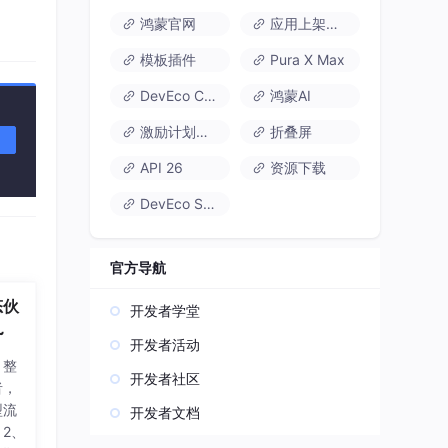
鸿蒙官网
应用上架速通
模板插件
Pura X Max
DevEco Code
鸿蒙AI
激励计划达标指南
折叠屏
API 26
资源下载
DevEco Studio
官方导航
态伙
开发者学堂
~
开发者活动
，整
开发者社区
者，
型流
开发者文档
2、