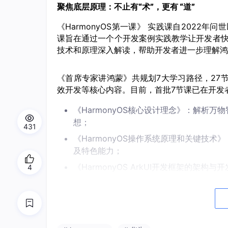
聚焦底层原理：不止有“术”，更有 “道”
《HarmonyOS第一课》 实践课自2022
课旨在通过一个个开发案例实践教学让开发者
技术和原理深入解读，帮助开发者进一步理解鸿
《首席专家讲鸿蒙》共规划7大学习路径，27节
效开发等核心内容。
目前
，
首批7
节
课已
在
开发
《HarmonyOS核心设计理念》：
解析万物
想；
431
《HarmonyOS操作系统原理和关键技术
及特色能力；
《HarmonyOS ArkUI开发框架的架
4
路；
《HarmonyOS Intelligence与A
力和接入方式；
《HarmonyOS应用开发理念与关键技术