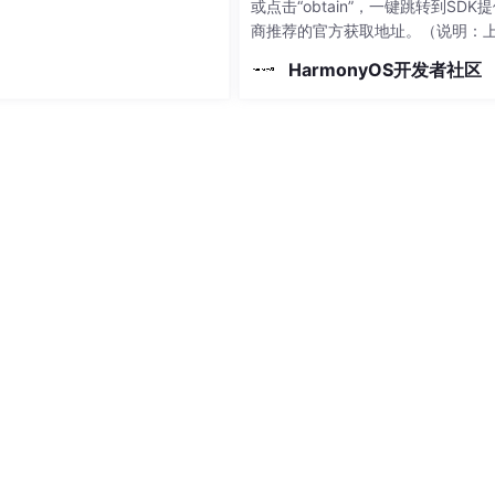
或点击“obtain”，一键跳转到SDK
商推荐的官方获取地址。（说明：
SDK均由第三方独立提供，开发者
HarmonyOS开发者社区
于自身需要进行选择）从“可用”到“
用”，鸿蒙SDK优选库筑牢开发安全
石。网易有道信息技术（北京）有
司。网易有道信息技术（北京）有
司。北
讲解，以架构设计者的视角还原鸿蒙底层原理，匠心打造鸿蒙系统
长
心法
家讲鸿蒙》的最新课程。
/training/study-path/101667550095504391
，进入“首席专