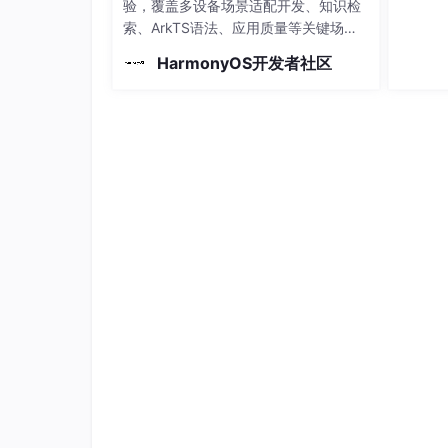
验，覆盖多设备场景适配开发、知识检
索、ArkTS语法、应用质量等关键场
景，帮助开发者提升开发效率和应用质
HarmonyOS开发者社区
量。构建后安装并启动应用，支持 --mo
dule、–device、–product、–build-m
首席专家亲研亲授：权威专家打造专业技术课程
课程特邀HarmonyOS各领域首席专家亲自
教程
。
即刻开启学习
之路
：官网直达，解锁技术专家成
开发者可通过“鸿蒙开发者官网”获取《首席专
方式一、点击链接：
https://developer.huawei.com/consumer/cn