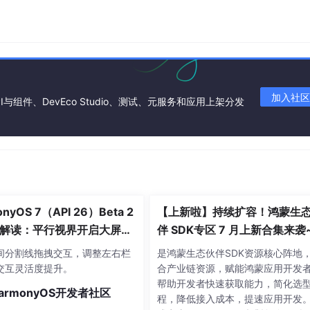
应用管理、分层架构、模块化设计及数据处理思想
；
安全体系在系统、数据
和
应用层的全链路
安全
防护方案
；
加入社区
I与组件、DevEco Studio、测试、元服务和应用上架分发
nyOS 7（API 26）Beta 2
【上新啦】持续扩容！鸿蒙生
解读：平行视界开启大屏多
伴 SDK专区 7 月上新合集来袭
体验
间分割线拖拽交互，调整左右栏
是鸿蒙生态伙伴SDK资源核心阵地
交互灵活度提升。
合产业链资源，赋能鸿蒙应用开发
帮助开发者快速获取能力，简化选
armonyOS开发者社区
程，降低接入成本，提速应用开发。