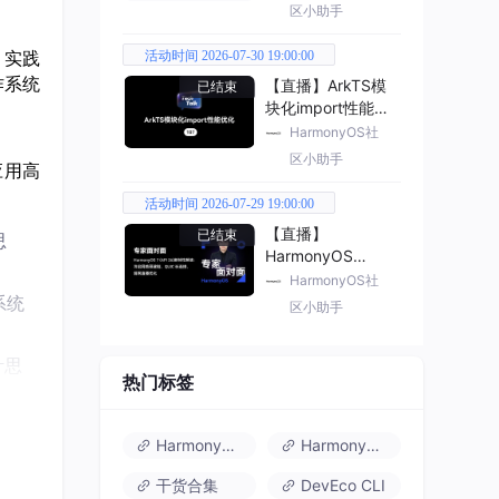
区小助手
。实践
活动时间 2026-07-30 19:00:00
作系统
【直播】ArkTS模
已结束
块化import性能优
化
HarmonyOS社
区小助手
应用高
活动时间 2026-07-29 19:00:00
【直播】
已结束
思
HarmonyOS
7（API 26） 新特
HarmonyOS社
性解读
系统
区小助手
计思
热门标签
架的能
HarmonyOS 6
HarmonyOS 7.0
干货合集
DevEco CLI