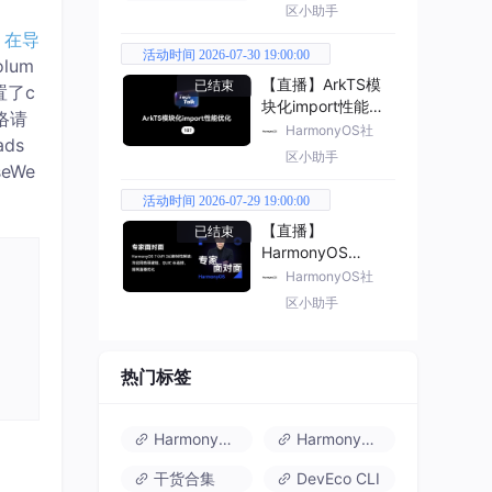
区小助手
）在导
活动时间 2026-07-30 19:00:00
lum
【直播】ArkTS模
已结束
置了c
块化import性能优
网络请
化
HarmonyOS社
ds
区小助手
eWe
活动时间 2026-07-29 19:00:00
【直播】
已结束
HarmonyOS
7（API 26） 新特
HarmonyOS社
性解读
区小助手
热门标签
HarmonyOS 6
HarmonyOS 7.0
干货合集
DevEco CLI