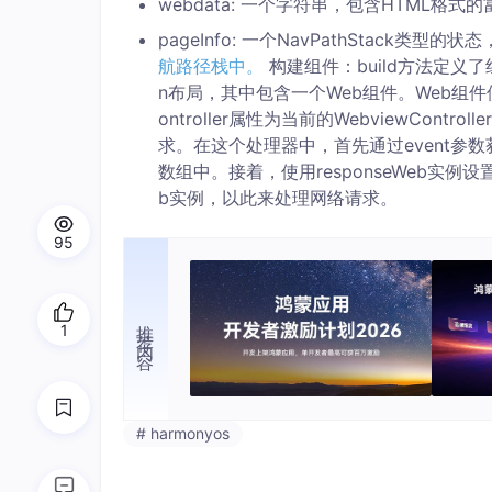
webdata: 一个字符串，包含HTML
pageInfo: 一个NavPathStack类型的状
航路径栈中。
构建组件：build方法定义了组
n布局，其中包含一个Web组件。Web组件使用$r
ontroller属性为当前的WebviewContr
求。在这个处理器中，首先通过event参数
数组中。接着，使用responseWeb实例
b实例，以此来处理网络请求。
95
推荐内容
1
# harmonyos