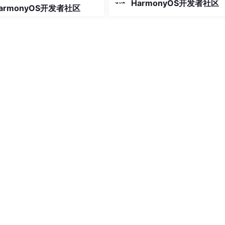
HarmonyOS开发者社区
armonyOS开发者社区
非常成熟，生态也日趋完善。本文
全零基础的初学者梳理了一条清晰
习路线，从编程基础到项目实战，
阶段都给出了学习内容和参考资源
助你循序渐进地掌