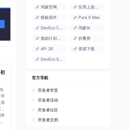
鸿蒙官网
应用上架速通
模板插件
Pura X Max
DevEco Code
鸿蒙AI
激励计划达标指南
折叠屏
API 26
资源下载
DevEco Studio
 初
官方导航
华为
开发者学堂
持手
开发者活动
机等
展，
开发者社区
初学
开发者文档
开发
已经