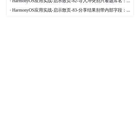
·
HarmonyOS应用实战-启示散页-82-导入冲突别只看题库名：用 sourceId 和摘要判断重复
·
HarmonyOS应用实战-启示散页-83-分享结果别带内部字段：用 SharePayload 白名单构建文本