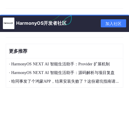
QuickDialog现已上架OpenHarmony三方库中心仓，开发者可通
过搜索“quickdialog”获取源码、使用指南与示例工程，快速集成到
各类应用中，实现高效的弹窗管理。
HarmonyOS开发者社区
加入社区
企查查希望通过开源 QuickDialog，与开发者共同推动鸿蒙生态中
弹窗基础能力的标准化与技术演进，降低高复杂交互场景的技术门
槛，赋能更多应用实现体验创新。
未来，华为还将联合伙伴持续共建创新，面向底座技术、通用能
更多推荐
力、垂类行业等场景推出系列开发者场景化解决方案，不断提升鸿
蒙应用的创新体验和开发效率，与广大开发者共建繁荣的鸿蒙生
·
HarmonyOS NEXT AI 智能生活助手：Provider 扩展机制
态。
·
HarmonyOS NEXT AI 智能生活助手：源码解析与项目复盘
更多关于“QuickDialog”的详细信息和使用指南，请访问“OpenHar
·
mony 三方库中心仓”，搜索“quickdialog”。
给同事发了个鸿蒙APP，结果安装失败了？这份避坑指南请收好
OpenHarmony 三方库中心仓- quickdialog源代码：
https://ohp
m.openharmony.cn/#/cn/detail/quickdialog
场景化共建官网链接：
https://developer.huawei.com/consumer/cn/blog/topic/03185
823567123093