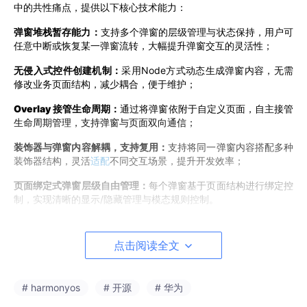
中的共性痛点，提供以下核心技术能力：
弹窗堆栈暂存能力：
支持多个弹窗的层级管理与状态保持，用户可
任意中断或恢复某一弹窗流转，大幅提升弹窗交互的灵活性；
无
侵入式控件创建机制：
采用Node方式动态生成弹窗内容，无需
修改业务页面结构，减少耦合，便于维护；
Overlay 接管生命周期：
通过将弹窗依附于自定义页面，自主接管
生命周期管理，支持弹窗与页面双向通信；
装饰器与
弹窗
内容解耦，支持复用：
支持将同一弹窗内容搭配多种
装饰器结构，灵活
适配
不同交互场景，提升开发效率；
页面绑定式
弹窗
层级
自由
管理：
每个弹窗基于页面结构进行绑定控
制，实现清晰的显示/隐藏管理与模态规则控制。
在企查查鸿蒙App的开发实践中，QuickDialog已全面替代传统弹
窗方案，实现了弹窗体系的统一重构。在复杂用户操作流程中，用
点击阅读全文
户可在不同页面中保留弹窗堆栈状态，实现从多任务中返回继续处
理，大幅改善使用体验。对于开发者而言，QuickDialog 的接入完
全基于组件调用与绑定机制，无需改动现有页面结构或状态流，大
# harmonyos
# 开源
# 华为
大降低弹窗系统的开发与维护成本，开发效率显著提升。