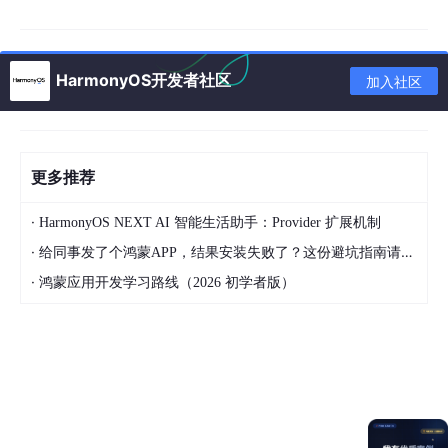
HarmonyOS开发者社区
加入社区
而回到 Flutter 里，这种代码被 “SwiftUI/ArkUI 化”的行为体现就在
于：
更多推荐
原本应该是：
Padding
(
padding
: EdgeInsets.
all
(
10
), child:
MyB
·
HarmonyOS NEXT AI 智能生活助手：Provider 扩展机制
utton
())
·
给同事发了个鸿蒙APP，结果安装失败了？这份避坑指南请收好
Decorator 之后是：
·
鸿蒙应用开发学习路线（2026 初学者版）
MyButton
()
.padding
(EdgeInsets
.all
(
10
))
当然，喜欢 Decorator 这种编排方式的人不少，在此之前就有一
个叫
niku
的项目做了类似事情，只是它已经有一段时间没有更新
了，这个项目通过
typedef
和抽象拓展，利用语法对官方控件进
行二次封装，提前实现了 Flutter UI 的 Decorator 化：