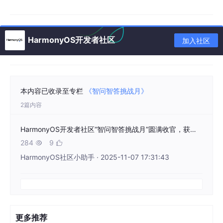
（2）有效回答要求
HarmonyOS开发者社区
加入社区
回答对象：仅可回答活动期内（2025年9月11日之
后）在“问答板块”新发布的 “有效提问”。
优先级：需 “顶楼回答”，即针对某一提问，在该提问
贴下的第一条回复（若第一条回复不符合要求，则顺
本内容已收录至专栏
《智问智答挑战月》
延下一条符合要求的作为“顶楼回答”）。
2篇内容
内容要求：回答需真实、准确，可附带代码片段、操
作步骤、文档链接（需标注来源）；禁止抄袭他人回
HarmonyOS开发者社区“智问智答挑战月”圆满收官，获奖名单正式公布！
答、发布无关内容（如广告、闲聊）、灌水（如 “不
284
9


清楚”、“去查文档”、“详细描述” 等无效内容）。
HarmonyOS社区小助手 · 2025-11-07 17:31:43
更多推荐