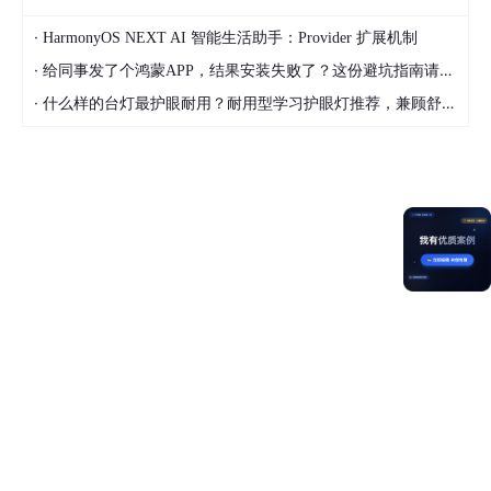
·
HarmonyOS NEXT AI 智能生活助手：Provider 扩展机制
·
给同事发了个鸿蒙APP，结果安装失败了？这份避坑指南请收好
·
什么样的台灯最护眼耐用？耐用型学习护眼灯推荐，兼顾舒适与长久使用
计分规则
提问： +2分（需符合规范，非灌水）
回答： +5分（被采纳额外+5分）
连续打卡：+1-7分/天【活动期间，7天连续参与有计
分加成，例如第1天+1分，第2天+2分......第7天+7分
（7天为一个连续打卡周期），第8天重新计分】；
活
动期间（9月11日-10月30日），若每天坚持打卡直
接+256分！！
与社区其它活动互斥哦！参与其它活动发帖即此活动
不计分！
❗️注：内容贴均由运营人员手动统计审核，无效提问 / 回答不计