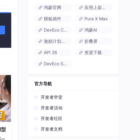
鸿蒙官网
应用上架速通
模板插件
Pura X Max
DevEco Code
鸿蒙AI
激励计划达标指南
折叠屏
API 26
资源下载
DevEco Studio
官方导航
开发者学堂
开发者活动
开发者社区
开发者文档
用型
长久