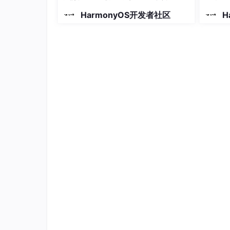
HarmonyOS开发者社区
H
工作流程主要包括：
生成获取mediaKeySystem设备证书的