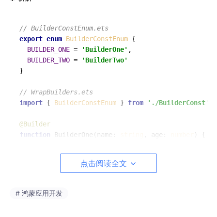
// BuilderConstEnum.ets
export
enum
BuilderConstEnum
 {

BUILDER_ONE
 = 
'BuilderOne'
,

BUILDER_TWO
 = 
'BuilderTwo'
}

// WrapBuilders.ets
import
 { 
BuilderConstEnum
 } 
from
'./BuilderConst'
@Builder
function
BuilderOne
(
name: 
string
, age: 
number
) {

Text
(
`我叫
${name}
今年
${age}
BuilderOne`
)

}

点击阅读全文
@Builder
function
BuilderTwo
(
name: 
string
, age: 
number
) {

# 鸿蒙应用开发
Text
(
`我叫
${name}
今年
${age}
BuilderTwo`
)

}
