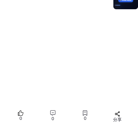
  }

📝 拥有组件的抽象思维能减少许多冗余代码，有时候写代码也是
一种“艺术🎨”的表现
🔚 至此：Builder相关终章
🌸🌼🌺
推荐内容
0
0
0
分享
所有评论(0)