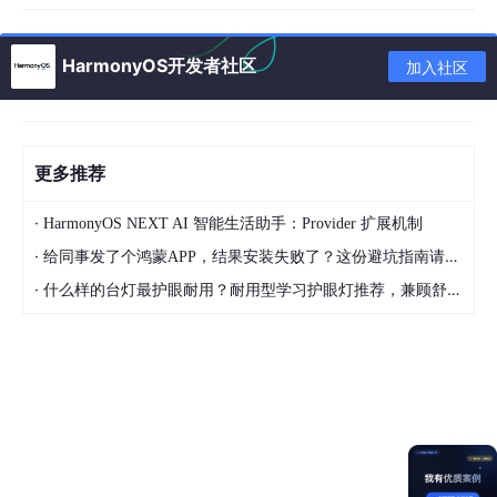
// 
TODO:
 当组件非常多的时候可以将枚举写入循环，最后在遍
export
const
builderArr
: 
Map
<
string
, 
WrappedBuilder
HarmonyOS开发者社区
加入社区
builderArr.
set
(
BuilderConstEnum
.
BUILDER_ONE
, 
wrapBu
builderArr.
set
(
BuilderConstEnum
.
BUILDER_TWO
, 
wrapBu
更多推荐
// Index.ets
import
 { 
BuilderConstEnum
 } 
from
'./BuilderConst'
·
HarmonyOS NEXT AI 智能生活助手：Provider 扩展机制
import
 { builderArr } 
from
'./WrapBuilders'
·
给同事发了个鸿蒙APP，结果安装失败了？这份避坑指南请收好
@Entry
·
什么样的台灯最护眼耐用？耐用型学习护眼灯推荐，兼顾舒适与长久使用
@Component
struct 
WrapBuilderCase
 {

build
(
) {

Column
() {

// 参数需要严格匹配
      builderArr.
get
(
BuilderConstEnum
.
BUILDER_ONE
)?
    }

    .
width
(
'100%'
)

    .
height
(
'100%'
)
