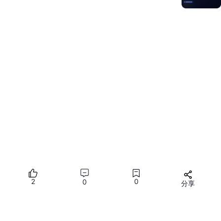
            cache.Remove(key);

        }

    }

}
program：
class
Program
{

static
void
Main
(
string
[] args
)
        {

            Console.WriteLine(
$"主线程
{Thread.Curre
for
 (
int
 i = 
0
; i < 
50
; i++)

            {

                ThreadPool.QueueUserWorkItem((t) =>

2
0
0
分享
                {

所有评论(0)
                    Show();

                });

            }

您需要
登录
才能发言