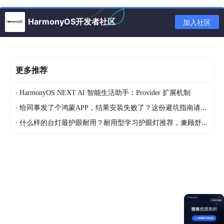
if
 (waitLockSeconds == 
0
) 
break
;

HarmonyOS开发者社区
加入社区
//超过等待时间，则不再等待
if
 ((DateTime.Now - begin).TotalSec
            }

return
false
;

更多推荐
        }

·
public
object
GetLockValue
(
string
 lockKey
)
HarmonyOS NEXT AI 智能生活助手：Provider 扩展机制
        {

·
给同事发了个鸿蒙APP，结果安装失败了？这份避坑指南请收好
object
 obj = cache.Get(lockKey);

·
什么样的台灯最护眼耐用？耐用型学习护眼灯推荐，兼顾舒适与长久使用
if
 (obj != 
null
)

            {

return
 obj;

            }

return
null
;

        }

public
void
ReleaseLock
(
string
 key
)
        {
