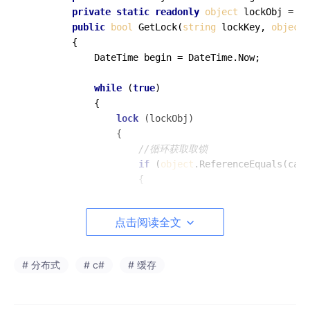
private
static
readonly
object
 lockObj = 
ne
public
bool
GetLock
(
string
 lockKey, 
object
        {

            DateTime begin = DateTime.Now;

while
 (
true
)

            {

lock
 (lockObj)

                {

//循环获取取锁
if
 (
object
.ReferenceEquals(cach
                    {

//设置锁的过期时间
                        cache.Add(lockKey, 
value
, 
n
点击阅读全文
                System.Web.Caching.Cache.NoSliding
return
true
;

                    }

# 分布式
# c#
# 缓存
                }

//不等待锁则返回