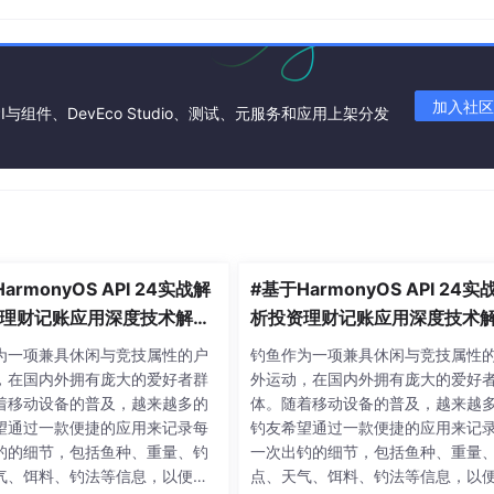
tify]progress:"
 + 
this
.progress);

加入社区
程执行模拟下载的任务
I与组件、DevEco Studio、测试、元服务和应用上架分发
dTask, asyncContext)
;

次uv_queue_work；向eventloop事件堆栈push异步任务。
armonyOS API 24实战解
#基于HarmonyOS API 24实
理财记账应用深度技术解析,
析投资理财记账应用深度技术解
ss < 
100
) {

则（对扩展开放、对修改关
开闭原则（对扩展开放、对修
为一项兼具休闲与竞技属性的户
钓鱼作为一项兼具休闲与竞技属性
on(tsfn);

实践，是构建可维护软件系
闭）的实践，是构建可维护软
，在国内外拥有庞大的爱好者群
外运动，在国内外拥有庞大的爱好
(tsfn, (void *)
context
, napi_tsfn_blocking);

金准则
统的黄金准则
着移动设备的普及，越来越多的
体。随着移动设备的普及，越来越
td
::chrono::milliseconds(
100
));

望通过一款便捷的应用来记录每
钓友希望通过一款便捷的应用来记
钓的细节，包括鱼种、重量、钓
一次出钓的细节，包括鱼种、重量
气、饵料、钓法等信息，以便长
点、天气、饵料、钓法等信息，以