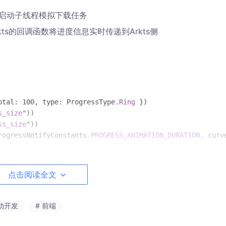
ive侧启动子线程模拟下载任务
kts的回调函数将进度信息实时传递到Arkts侧
otal: 100, type: ProgressType
.Ring
 })

s_size
"))

ss_size
"))

rogressNotifyConstants
.PROGRESS_ANIMATION_DURATION
, curv
点击阅读全文
接收下载进度的回调函数，在该回调函数中更改状态变量
驱动开发
# 前端
d((
data
: number) => {
