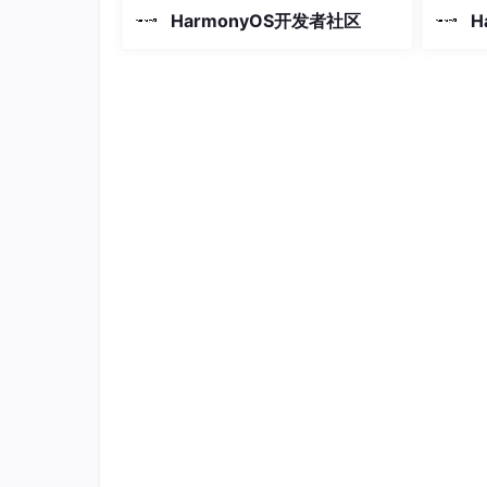
期追踪自己的钓鱼成长轨迹。本文将深
期追踪
HarmonyOS开发者社区
H
在模拟下载任务的子线程中，调用napi_call
入剖析一款基于 HarmonyOS ArkTS 声
入剖析一款
明式开发框架打造的钓鱼记录管理应
明式开
用，该应用以"深海蓝 + 海草绿"为核心
用，该应
 napi_create_int32(arg->env, arg->
视觉语言，通过精致的卡片式布局、流
视觉语
 napi_call_function(arg->env, null
畅的水
畅的水
高性能知识点
本例中，在Native侧使用子线程执行下载任
工程结构&模块类型
verifycode                             
|
---constants
|   |
---NativeProgressNotifyContants
.et
|
---view
|   |
---NativeProgressNotify
.ets       