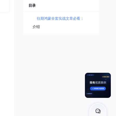
将深
目录
S 声
应
往期鸿蒙全套实战文章必看：
核心
、流
介绍