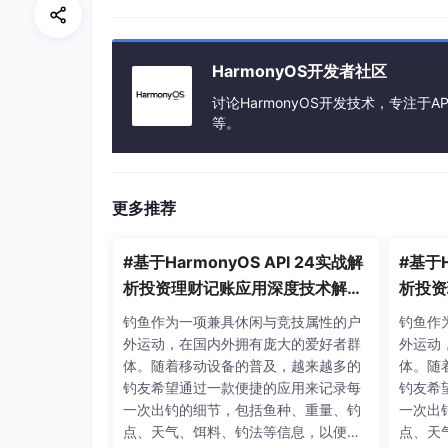
    console.log(
"[NativeProgressNo
})
HarmonyOS开发者社区
Naitive侧使用std::thread创建子线
讨论HarmonyOS开发技术，专注于AP
等。
std::thread 
downloadThread
(downloa
downloadThread.
detach
();
更多推荐
Native侧模拟下载的线程中，每100ms执行一
#基于HarmonyOS API 24实战解
#基于H
析投资理财记账应用深度技术解析,
析投资
while
 (
context
 && 
context
->progre
开闭原则（对扩展开放、对修改关
context
->progress += 
1
;

开闭原
钓鱼作为一项兼具休闲与竞技属性的户
钓鱼作
     napi_acquire_threadsafe_functi
闭）的实践，是构建可维护软件系
闭）的
外运动，在国内外拥有庞大的爱好者群
外运动
     napi_call_threadsafe_function
统的黄金准则
统的黄
体。随着移动设备的普及，越来越多的
体。随
std
::this_thread::sleep_for(
s
钓友希望通过一款便捷的应用来记录每
钓友希
 }
一次出钓的细节，包括鱼种、重量、钓
一次出
点、天气、饵料、钓法等信息，以便长
点、天