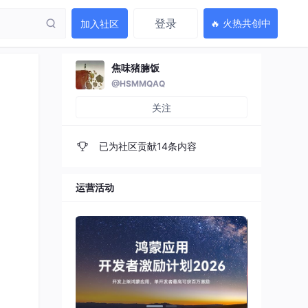
登录
🔥 火热共创中
加入社区
焦味猪腩饭
@HSMMQAQ
关注
已为社区贡献14条内容
运营活动