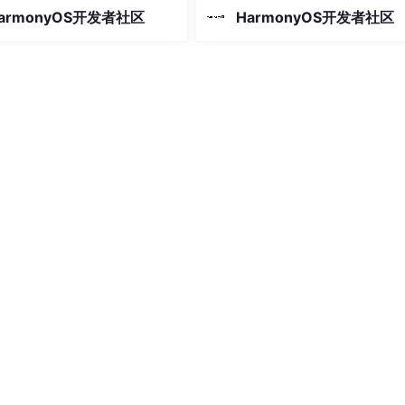
自己的钓鱼成长轨迹。本文将深
期追踪自己的钓鱼成长轨迹。本文
armonyOS开发者社区
HarmonyOS开发者社区
_function来执行Arkts回调，向Arkts侧传递进度信息
基于 HarmonyOS ArkTS 声
入剖析一款基于 HarmonyOS ArkT
发框架打造的钓鱼记录管理应
明式开发框架打造的钓鱼记录管理
用以"深海蓝 + 海草绿"为核心
用，该应用以"深海蓝 + 海草绿"为
progress
, &
progress
);

言，通过精致的卡片式布局、流
视觉语言，通过精致的卡片式布局
ptr, jsCb, 
1
, &
progress
, nullptr);
畅的水
务，从而避免对主线程资源的占用，能有效提升性能
          
//
 har类型

s         
//
 常量

          
//
 视图层