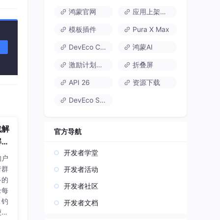
鸿蒙官网
应用上架速通
模板插件
Pura X Max
DevEco Code
鸿蒙AI
激励计划达标指南
折叠屏
API 26
资源下载
DevEco Studio
战解
官方导航
析,
开发者学堂
改关
的户
件系
者群
开发者活动
多的
开发者社区
录每
、钓
开发者文档
便长