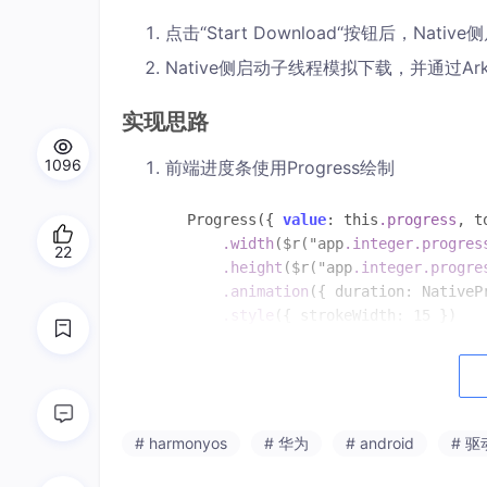
点击“Start Download“按钮后，Nat
Native侧启动子线程模拟下载，并通过Ar
实现思路
1096
前端进度条使用Progress绘制
Progress({ 
value
: this
.progress
, t
.width
($r("app
.integer
.progres
22
.height
($r("app
.integer
.progre
.animation
({ duration: NativeP
.style
({ strokeWidth: 15 })
JS侧调用Native侧方法，并传入用于
# harmonyos
# 华为
# android
# 
naitiveprogressnotify.startDownloa
this
.progress = 
data
;
