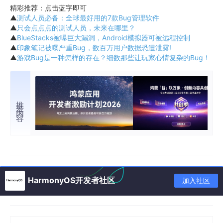
精彩推荐：点击蓝字即可
▲
测试人员必备：全球最好用的7款Bug管理软件
▲
只会点点点的测试人员，未来在哪里？
▲
BlueStacks被曝巨大漏洞，Android模拟器可被远程控制
▲
印象笔记被曝严重Bug，数百万用户数据恐遭泄露!
▲
游戏Bug是一种怎样的存在？细数那些让玩家心情复杂的Bug！
推荐内容
HarmonyOS开发者社区
加入社区