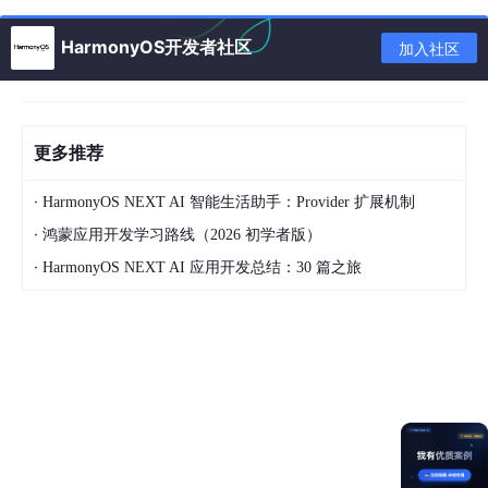
选择平台：选择“Web”。
HarmonyOS开发者社区
加入社区
1.3打开相关服务
使用Audio Editor Kit服务需要您在AppGallery Connect上打开Au
dio Editor Kit服务开关，具体操作步骤请参见
打开服务开关
。
更多推荐
2.歌声合成功能集成
·
HarmonyOS NEXT AI 智能生活助手：Provider 扩展机制
2.1同步接口（流式）
·
鸿蒙应用开发学习路线（2026 初学者版）
·
HarmonyOS NEXT AI 应用开发总结：30 篇之旅
2.1.1获取access_token鉴权信息
使用开发者联盟界面获得的客户端ID以及对应密钥，发送HTTPS
POST请求，获取查询access_token。获取方式请参见
客户端模式
（Client Credentials）。
2.1.2根据access_token调用同步接口（流式）
通过以上步骤获取的access_token信息，发送HTTPS POST调用
同步接口（流式）。