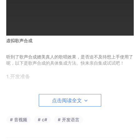
虚拟歌声合成
听到了歌声合成媲美真人的歌唱效果，是否迫不及待想上手使用了
呢，以下是歌声合成的具体集成方法。快来亲自集成试试吧！
1.开发准备
1.1注册成为开发者
点击阅读全文
在开发应用前需要在华为
开发者联盟网站
上注册成为开发者并完成
实名认证，具体方法请参见
帐号注册认证
。
# 音视频
# c#
# 开发语言
1.2创建项目及应用
参见
创建项目
，然后在项目下
创建应用
完成应用的创建，特殊配置
如下：