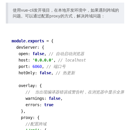
使用vue-cli发开项目，在本地开发环境中，如果遇到跨域的
问题。可以通过配置proxy的方式，解决跨域问题：
module
.
exports
 = {

  devServer: {

   open: 
false
, 
// 自动启动浏览器
   host: 
'0.0.0.0'
, 
// localhost
   port: 
6060
, 
// 端口号
   hotOnly: 
false
, 
// 热更新
   overlay: {

//  当出现编译器错误或警告时，在浏览器中显示全屏覆
      warnings: 
false
,

      errors: 
true
    },

    proxy: {

//配置跨域