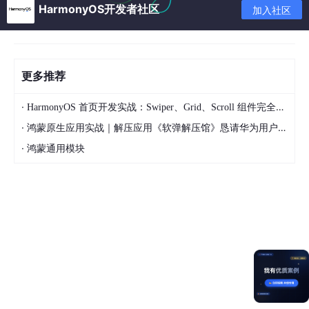
HarmonyOS开发者社区
url
:
'/api/v1/api/userinfo'
加入社区
method
:
'get'
}).then(
res
=>
//......
更多推荐
·
HarmonyOS 首页开发实战：Swiper、Grid、Scroll 组件完全指南
二、配置 alias 别名
·
鸿蒙原生应用实战｜解压应用《软弹解压馆》恳请华为用户支持
·
鸿蒙通用模块
使用vue-cli开发项目，最大特色是
组件化
。组件中频繁引
用其他组件或插件。我们可以把一些常用的路径定义成简短
的名字。方便开发中使用。
//加载path模块
const path = 
require
(
'path'
//定义resolve方法，把相对路径转换成绝对路径
const resolve = dir => path
.join
(__dirname, dir)
