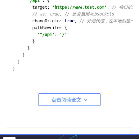
'/api'
: {

        target: 
'https://www.test.com'
, 
// 接口的域
// ws: true, // 是否启用websockets
        changOrigin: 
true
, 
// 开启代理，在本地创建一
        pathRewrite: {

'^/api'
: 
'/'
        }

      }

    }

  }

配置完成后，当我们在去请求
点击阅读全文
https:
//
www.test.com
/v1/
api/userinfo
接口时，就可以这
么写