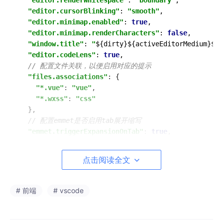
"editor.renderWhitespace"
: 
"boundary"
,

"editor.cursorBlinking"
: 
"smooth"
,

"editor.minimap.enabled"
: 
true
,

"editor.minimap.renderCharacters"
: 
false
,

"window.title"
: 
"
${dirty}
${activeEditorMedium}
${s
"editor.codeLens"
: 
true
,

// 配置文件关联，以便启用对应的提示
"files.associations"
: {

"*.vue"
: 
"vue"
,

"*.wxss"
: 
"css"
  },

// 配置emmet是否启用tab展开缩写
"emmet.triggerExpansionOnTab"
: 
true
,

// 配置emmet对文件类型的支持
"emmet.syntaxProfiles"
: {

点击阅读全文
"javascript"
: 
"jsx"
,

"vue"
: 
"html"
,

"vue-html"
: 
"html"
# 前端
# vscode
  },

// 是否开启eslint检测
"eslint.enable"
: 
true
,
