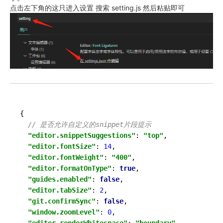
点击左下角的这只进入设置 搜索 setting.js 然后粘贴即可
{

// 是否允许自定义的snippet片段提示
"editor.snippetSuggestions"
: 
"top"
,

"editor.fontSize"
: 
14
,

"editor.fontWeight"
: 
"400"
,

"editor.formatOnType"
: 
true
,

"guides.enabled"
: 
false
,

"editor.tabSize"
: 
2
,

"git.confirmSync"
: 
false
,

"window.zoomLevel"
: 
0
,
