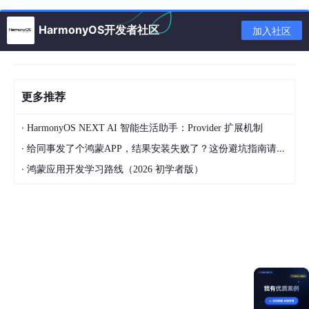
// 文件保存时是否根据eslint进行格式化
"eslint.autoFixOnSave"
: 
true
,

HarmonyOS开发者社区
加入社区
// eslint配置文件
"eslint.options"
: {

"extensions"
: [
".js"
, 
".vue"
]

  },

更多推荐
// eslint能够识别的文件后缀类型
"eslint.validate"
: [

·
HarmonyOS NEXT AI 智能生活助手：Provider 扩展机制
"javascript"
,

"javascriptreact"
,

·
给同事发了个鸿蒙APP，结果安装失败了？这份避坑指南请收好
    {

·
鸿蒙应用开发学习路线（2026 初学者版）
"language"
: 
"vue"
,

"autoFix"
: 
true
    },

    {

"language"
: 
"html"
,

"autoFix"
: 
true
    },

"vue"
,

"html"