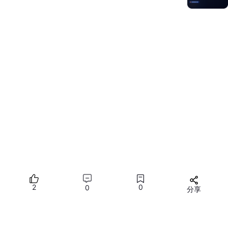
  ],

"search.exclude"
: {

"**/node_modules"
: 
true
,

"**/bower_components"
: 
true
,

"**/dist"
: 
true
  },

"vetur.format.defaultFormatter.html"
: 
"prettier"
,

// 格式化快捷键（默认）：Shift+Alt+F
// prettier进行格式化时，开启eslint支持
"prettier.eslintIntegration"
: 
true
,

// 是否使用单引号
"prettier.singleQuote"
: 
true
,

"dart.flutterSdkPath"
: 
"/Applications/flutter"
,

"[javascript]"
: {

"editor.defaultFormatter"
: 
"esbenp.prettier-vsc
  },

"git.autofetch"
: 
true
2
0
0
分享
}

所有评论(0)
您需要
登录
才能发言