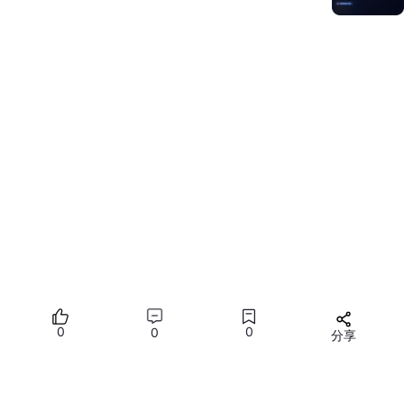
Scene Kit即
图形引擎服务
，提供轻量级3D图形渲染引擎，可以为
游戏、AR & VR等移动端应用提供易于使用的渲染接口，助力打造
精致酷炫的视觉体验。
Scene Kit的3D流体技术，目前支持移动端水、油、岩浆等不同类
型的物理真实流体模拟。服务中包含原子化接口，场景话接口，离
线简模插件，实时光追插件等。
性能优越
：基于三维图形渲染框架和算法，提供高性能低功耗的三
维立体场景构建能力。
轻量易用
：提供场景化移动应用接口，简化三维图形应用开发，易
于为二维图形应用拓展构建三维立体场景。
效果逼真
：基于物理的渲染能力，提供高画质三维场景效果和沉浸
式图形体验。
实操环节：用3D流体实现逼真水流效果
0
0
0
分享
所有评论(0)
开发环境
安装
Android Studio
3.6.1及以上。
您需要
登录
才能发言