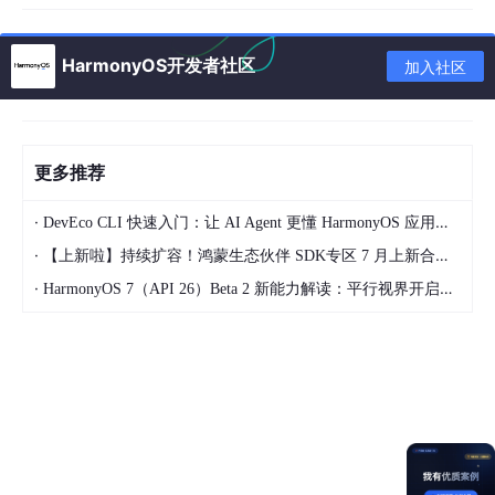
TCP服务器的概念
TCP服务器：是一个应用服务器，只要他的底层（传输层）的协
HarmonyOS开发者社区
加入社区
议，如果使用了TCP，那么这样的应用程序称之为TCP服务器
Wed服务器的概念
Web服务器本身就是一个TCP服务器，由于应用层在数据格处理
更多推荐
上，采用了HTTP的协议标准，这样的TCP服务器，称之为Web
服务器。这个服务器可以为用户浏览器提供合法的数据
·
DevEco CLI 快速入门：让 AI Agent 更懂 HarmonyOS 应用开发
netstate 工具
·
【上新啦】持续扩容！鸿蒙生态伙伴 SDK专区 7 月上新合集来袭~
·
HarmonyOS 7（API 26）Beta 2 新能力解读：平行视界开启大屏多任务新体验
从操作系统角度来分析，TCP/IP四层模型中，
应用层处于在用户态，传输层以下就处于内核态了
。因此用户往
往是不能够直接访问内核空间的，但是我们又有查看当前网络信息
的需求，因此Linux内核就提供一个这样的工具
netstat
参数
| 选项| 含义 |
-t
表示TCP相关