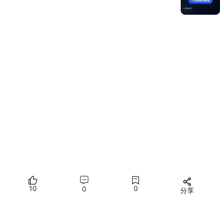
-u
表示UDP相关
–
–
-a
表示所有的信息
–
–
-n
表示将端口以数字的方式显示
嵌入式系统，常用开源Web服务器
服务器
性能
BOA
功能交单，代码量少，适合学习
–
–
10
0
0
分享
appweb
功能强大、代码量大、工程使用
所有评论(0)