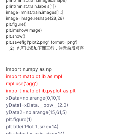
print(mnist.train.images.shape)
print(mnist.train.labels[1])
image=mnist.train.images[1,:]
image=image.reshape(28,28)
plt.figure()
plt.imshow(image)
plt.show()
plt.savefig('plot2.png', format='png')
（2）也可以添加下面三行，注意前后顺序
import numpy as np
import matplotlib as mpl
mpl.use('agg')
import matplotlib.pyplot as plt
xData=np.arange(0,10,1)
yData1=xData.__pow__(2.0)
yData2=np.arange(15,61,5)
plt.figure(1)
plt.title('Plot 1',size=14)
plt.xlabel('x-axis',size=14)