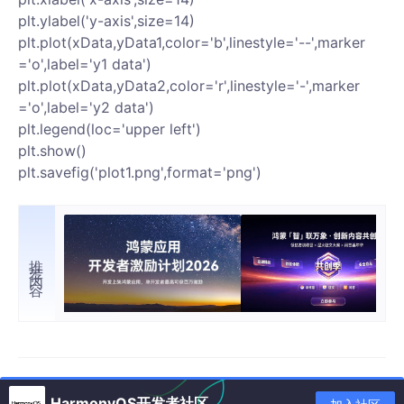
plt.ylabel('y-axis',size=14)
plt.plot(xData,yData1,color='b',linestyle='--',marker
='o',label='y1 data')
plt.plot(xData,yData2,color='r',linestyle='-',marker
='o',label='y2 data')
plt.legend(loc='upper left')
plt.show()
plt.savefig('plot1.png',format='png')
推荐内容
HarmonyOS开发者社区