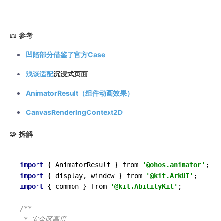
📖
参考
凹陷部分借鉴了官方Case
浅谈
适配
沉浸式页面
AnimatorResult（组件动画效果）
CanvasRenderingContext2D
🧩
拆解
import
 { AnimatorResult } from 
'@ohos.animator'
import
 { display, window } from 
'@kit.ArkUI'
import
 { common } from 
'@kit.AbilityKit'
;

/**

 * 安全区高度
