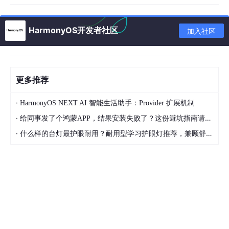
export struct TabsConcaveBallCase {

/**

   * UI上下文

HarmonyOS开发者社区
加入社区
   */
private
 context = 
this
.getUIContext()?.getHostCon
/**

   * 窗口对象

更多推荐
   */
private
 windowClass = 
this
.context.windowStage.ge
·
HarmonyOS NEXT AI 智能生活助手：Provider 扩展机制
/**

·
   * 当前选中的Tabs下标（还未切换动画前获取）

给同事发了个鸿蒙APP，结果安装失败了？这份避坑指南请收好
   */
·
什么样的台灯最护眼耐用？耐用型学习护眼灯推荐，兼顾舒适与长久使用
@State
 animationStartIdx: number = 
0
/**

   * 安全区高度对象（状态栏、导航栏）

   */
@State
 avoidArea: AvoidArea = { topRectHeight: 
0
,
/**

   * tabs构造器

   */