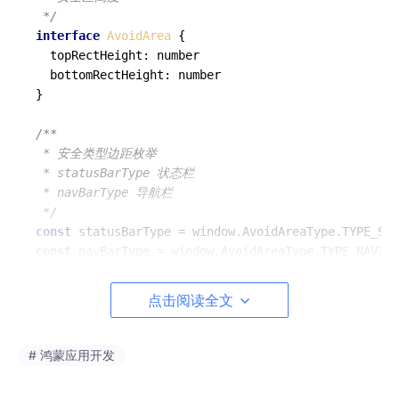
 */
interface
AvoidArea
 {

  topRectHeight: number

  bottomRectHeight: number

}

/**

 * 安全类型边距枚举

 * statusBarType 状态栏

 * navBarType 导航栏

 */
const
const
 navBarType = window.AvoidAreaType.TYPE_NAVIGA
/**

点击阅读全文
 * tabs数据

 */
const
 mockData: string[] = [
'购物'
, 
'体育'
, 
'服装'
, 
# 鸿蒙应用开发
@Component