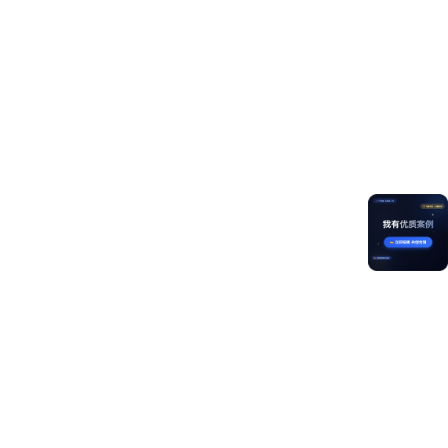
private
 tabsController: TabsController = new Tabs
/**

   * 背景色 文字 ｜ 占位

   */
private
 tabsBgColor: string = 
'#ff818080'
/**

   * 动画持续时间 文字 ｜ 凹陷 过渡

   */
private
 animationDuration: number = 
300
/**

   * 凸出球x轴位置

   */
@State
 ballCenterX: number = 
0
/**

   * 配置CanvasRenderingContext2D对象的参数，包括是
   */
private
 canvasContext: CanvasRenderingContext2D =
/**

   * 画布动画

   */
private
 canvasAnimator: AnimatorResult | undefine