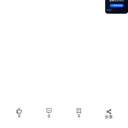
2、HarmonyOS蓝牙框架特性
双模并行支持：同时兼容经典蓝牙和BLE协议栈
分布式设备管理：基于软总线的跨设备蓝牙服务共享
智能功耗管理：基于使用场景的自适应功耗策略
安全通信保障：端到端加密和身份验证机制
实现蓝牙设置功能
蓝牙设置主要提供了开启蓝牙、关闭蓝牙、获取蓝牙状态的方法，
帮助开发者实现基本蓝牙功能。
1、开启蓝牙
首先，开启蓝牙的基本方法，具体如下所示：
0
0
0
分享
// 开启蓝牙 access.enableBluetooth();