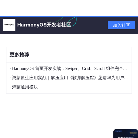
S）来避免与其他无线设备的干扰。在通信过程中，蓝牙设备会发
送和接收数据包，并且使用不同的蓝牙协议来控制通信流程和数据
传输。
HarmonyOS开发者社区
加入社区
蓝牙技术体系深度解析
接下来再来介绍一下蓝牙相关的深度解析。
更多推荐
1、蓝牙技术演进路线
Bluetooth 1.0-2.0：基础数据传输，速率≤2.1Mbps
·
HarmonyOS 首页开发实战：Swiper、Grid、Scroll 组件完全指南
Bluetooth 3.0+HS：引入高速传输模式，理论速率达
·
鸿蒙原生应用实战｜解压应用《软弹解压馆》恳请华为用户支持
24Mbps
·
鸿蒙通用模块
Bluetooth 4.x BLE：革命性低功耗设计，功耗降低至
传统蓝牙的10%
Bluetooth 5.x：传输距离提升4倍，速率提升2倍，
广播数据容量提升8倍
Bluetooth 6.0：即将推出的新一代标准，专注定位精
度和mesh网络增强