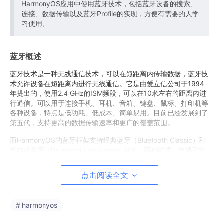
HarmonyOS应用中使用蓝牙技术，包括蓝牙设备的搜索、
连接、数据传输以及蓝牙Profile的实现，方便有需要的人学
习使用。
蓝牙概述
蓝牙技术是一种无线通信技术，可以在短距离内传输数据，蓝牙技
术允许设备在短距离内进行无线通信。它是由爱立信公司于1994
年提出的，使用2.4 GHz的ISM频段，可以在10米左右的距离内进
行通信。可以用于连接手机、耳机、音箱、键盘、鼠标、打印机等
各种设备，特点是低功耗、低成本、简单易用。目前已经发展到了
第五代，支持更高的数据传输速率和更广的覆盖范围。
而HarmonyOS的蓝牙框架支持经典蓝牙（Bluetooth Classic）和
低功耗蓝牙（Bluetooth Low Energy, BLE）两种模式，使得开发
者可以根据应用需求选择合适的通信方式。
点击阅读全文
蓝牙实现原理
再来介绍一下蓝牙的实现原理，其实蓝牙实现原理是基于无线电技
# harmonyos
术的短距离通信协议，使用2.4GHz频段的无线电波进行通信，使
用频率跳跃技术（Frequency Hopping Spread Spectrum，FHS