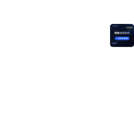
📖
参考
List
MVVM V2状态管理开发模式
swipeAction（设置ListItem的划出组件）
onActionUpdate（设置滑动手势更新回调）
onActionEnd（设置滑动手势结束）
🧩
拆解
原生ListItem组件自带侧滑