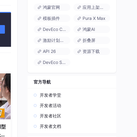
鸿蒙官网
应用上架速通
模板插件
Pura X Max
DevEco Code
鸿蒙AI
激励计划达标指南
折叠屏
API 26
资源下载
DevEco Studio
官方导航
开发者学堂
开发者活动
开发者社区
开发者文档
用型
长久