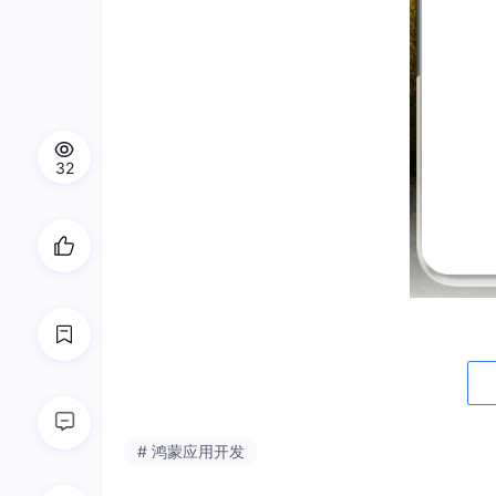
32
🏷
onItemDragStart, onItemDragMove, on
# 鸿蒙应用开发