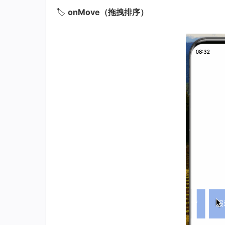
🏷
onMove（拖拽排序）