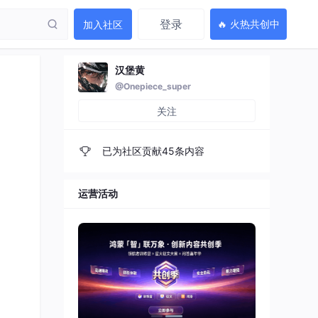
登录
🔥 火热共创中
加入社区
汉堡黄
@Onepiece_super
关注
已为社区贡献45条内容
运营活动