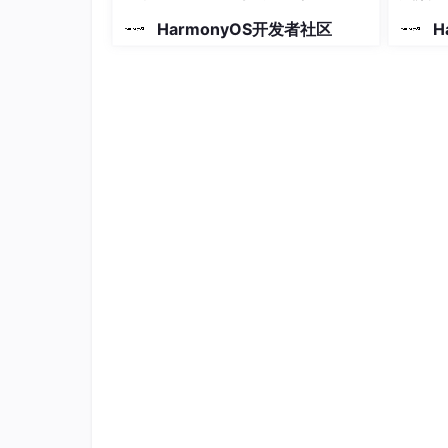
HarmonyOS开发者社区
H
📖
参考
onMove（拖拽排序）
onItemDragStart（开始拖拽列表元素时
onItemDragMove（拖拽列表元素在
onItemDrop（设置滑动手势结束）
🧩
拆解
原生（onMove）拖拽