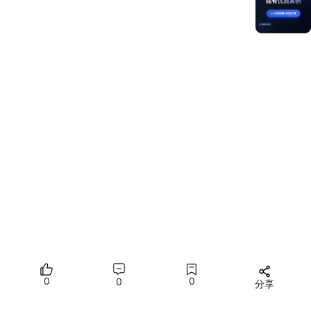
@ComponentV2
export
 struct listDragAndDrop {

@Local
listData
: 
string
[] = 
LIST_DATA
@Builder
listItemBuilder
(
obj: RepeatItem<
string
>
) {

Text
(obj.
item
)

      .
width
(
'100%'
)

      .
height
(
110
)

      .
fontSize
(
20
)

      .
fontColor
(
Color
.
White
)

      .
textAlign
(
TextAlign
.
Center
)

      .
borderRadius
(
20
)

      .
backgroundColor
(
'#803c6ad0'
)

  }

build
(
) {

Column
() {

List
() {

0
0
0
分享
Repeat
<
string
>(
this
.
listData
)

          .
each
(
(
obj: RepeatItem<
string
>
) =>
 {
