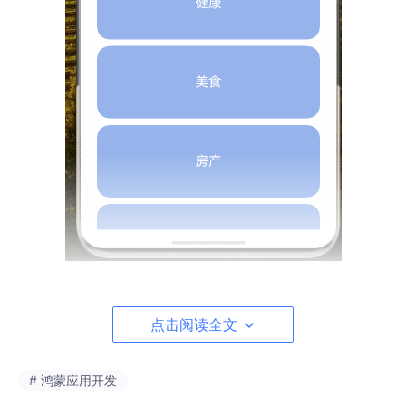
📖
参考
点击阅读全文
浅入Repeat：子组件复用
onMove（拖拽排序）
# 鸿蒙应用开发
onItemDragStart（开始拖拽列表元素时触发）