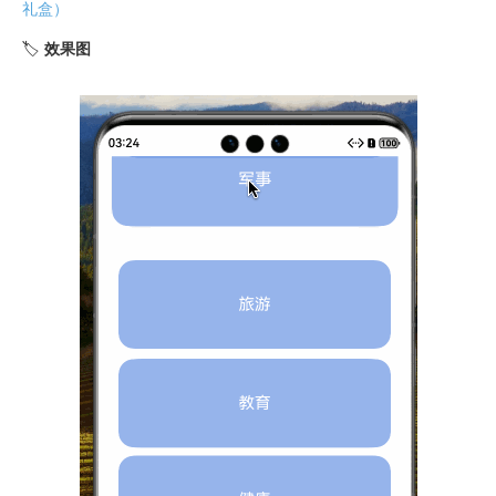
礼盒）
🏷️
效果图