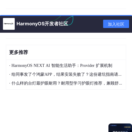
onItemDragMove（拖拽列表元素在列表范围内移动时触
发）
HarmonyOS开发者社区
加入社区
onItemDrop（设置滑动手势结束）
🧩
拆解
更多推荐
原生（onMove）Repeat (Api 19+特性)（推荐）
·
HarmonyOS NEXT AI 智能生活助手：Provider 扩展机制
·
/**

给同事发了个鸿蒙APP，结果安装失败了？这份避坑指南请收好
 * 模拟数据

·
什么样的台灯最护眼耐用？耐用型学习护眼灯推荐，兼顾舒适与长久使用
 */
const
LIST_DATA
: 
string
[] = [

"购物"
, 
"体育"
, 
"服装"
, 
"军事"
, 
"电商"
, 
"娱乐"
, 
"科
"旅游"
, 
"教育"
, 
"健康"
, 
"美食"
, 
"房产"
, 
"汽车"
, 
"财
"宠物"
, 
"家居"
, 
"美妆"
, 
"母婴"
, 
"职场"
, 
"环保"
, 
"历
]
