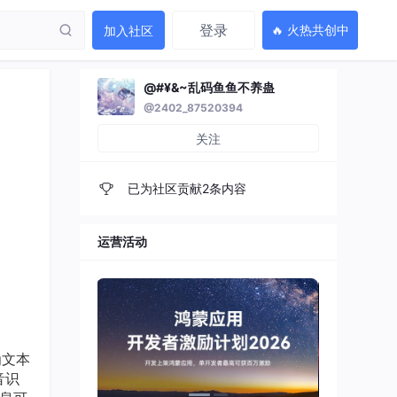
登录
🔥 火热共创中
加入社区
@#¥&~乱码鱼鱼不养蛊
@2402_87520394
关注
已为社区贡献2条内容
运营活动
为文本
音识