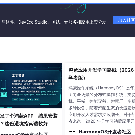
作如下所示：
加入社区
I与组件、DevEco Studio、测试、元服务和应用上架分发
nitionListener
 = {

ge: 
string
) {

 
number
, eventMessage: 
string
) {

鸿蒙应用开发学习路线（2026
学者版）
鸿蒙操作系统（HarmonyOS）是
peechRecognizer.SpeechRecognitionResult
) {

面向全场景的分布式操作系统，支
机、平板、智能穿戴、智慧屏、车
多种设备。随着鸿蒙生态的快速发
应用开发人才需求持续增长。对于
发了个鸿蒙APP，结果安装
ssage: 
string
) {

者来说，2026 年是学习鸿蒙应用
？这份避坑指南请收好
的绝佳时机，官方文档和开发工具
HarmonyOS开发者社区
armonyOS开发者社区
非常成熟，生态也日趋完善。本文