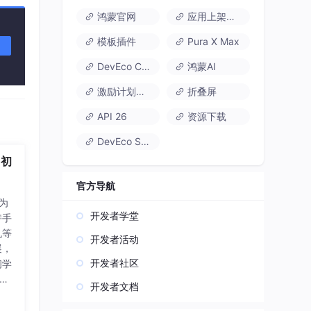
鸿蒙官网
应用上架速通
模板插件
Pura X Max
DevEco Code
鸿蒙AI
激励计划达标指南
折叠屏
API 26
资源下载
DevEco Studio
 初
官方导航
华为
开发者学堂
持手
机等
开发者活动
展，
开发者社区
初学
开发
开发者文档
已经
为完