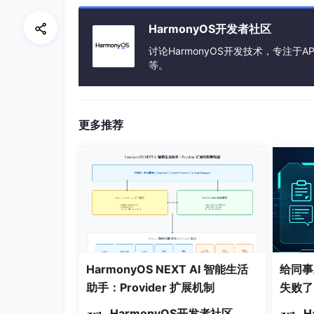
调，用来接收语音识别相关的回调信息，具体操
HarmonyOS开发者社区
讨论HarmonyOS开发技术，专注于AP
let
setListener
: speechRecognizer.
Recog
等。
// 开始识别成功回调
onStart
(
sessionId: 
string
, eventMessa
  },

更多推荐
// 事件回调
onEvent
(
sessionId: 
string
, eventCode:
  },

// 识别结果回调，包括中间结果和最终结果
onResult
(
sessionId: 
string
, result: s
  },

// 识别完成回调
HarmonyOS NEXT AI 智能生活
给同事
onComplete
(
sessionId: 
string
, eventMe
助手：Provider 扩展机制
失败了
  },

HarmonyOS开发者社区
H