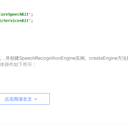
CoreSpeechKit'
icServicesKit'
;

建SpeechRecognitionEngine实例。createEngine方
体操作如下所示：
CoreSpeechKit'
icServicesKit'
点击阅读全文
象后，实例化RecognitionListener对象，调用setListener方法