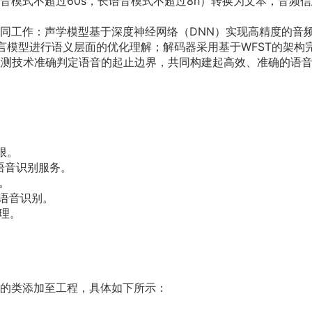
音模式不超过60s，长语音模式不超过8h）转换为文本，音频
同工作：声学模型基于深度神经网络（DNN）实现高精度的音
语言模型进行语义层面的优化理解；解码器采用基于WFST的架构
检测技术准确判定语音的起止边界，共同构建起高效、准确的语
限。
语音识别服务。
。
止语音识别。
理。
的类添加至工程，具体如下所示：