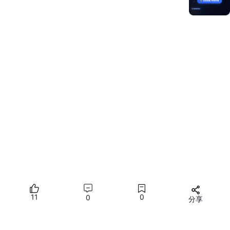
1. 身份证正反面识别
页面代码如下：
import
 { CardRecognition, CardRecognitionResult, Ca
/**

 * 身份证人像面，数据模型

 */
export 
interface
CardFrontModel
 {

  name?: string 
//姓名
  sex?: string 
//性别(男)
  nationality?: string 
//民族
  address?: string 
//住址
  birth?: string 
//出生(1991年5月13日)
  idNumber?: string 
//公民身份号码
  cardImageUri?: string 
//身份证人像面图片uri（不含背
11
0
0
分享
  originalImageUri?: string 
//身份证人像面图片uri（
}

所有评论(0)