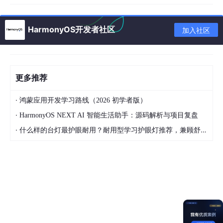
卡证识别暂时只支持中国二代身份证、中国国内银行
卡、中国护照、中国驾驶证、中国行驶证（暂不支持
HarmonyOS开发者社区
加入社区
中国港澳台地区及海外证件）。
卡证需要保持与真实证件一致的长宽比、没有形变、
正向拍摄角度小于30度。
更多推荐
卡证图像清晰、完整。无摩尔纹、无遮挡、无反光、
无卡套。
·
鸿蒙应用开发学习路线（2026 初学者版）
不允许被其他组件或窗口遮挡。
·
HarmonyOS NEXT AI 智能生活助手：源码解析与项目复盘
·
什么样的台灯最护眼耐用？耐用型学习护眼灯推荐，兼顾舒适与长久使用
4. 开发
官网参考API文档地址：
https://developer.huawei.com/consumer/cn/doc/harmonyos-r
eferences/vision-card-recognition
我们可以参考官方API文档进行代码开发，以下我以身份证和银行
卡识别为例