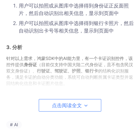
用户可以拍照或从图库中选择得到身份证正反面照
片，然后自动识别出相关信息，显示到页面中
用户可以拍照或从图库中选择得到银行卡照片，然后
自动识别出卡号等相关信息，显示到页面中
3. 分析
针对以上需求，鸿蒙SDK中的AI能力里，有一个卡证识别控件，该
控件提供
身份证
（目前仅支持中国大陆二代身份证，且不包含民汉
双文身份证）、
行驶证、驾驶证、护照、银行卡
的结构化识别服
务，满足卡证的自动分类功能，系统可自动判断所属卡证类型并返
回结构化信息和卡证图片信息。
对于需要填充卡证信息的场景，如身份证、银行卡信息等，可使用
卡证识别控件读取OCR（Optical Character Recognition）信
点击阅读全文
息，将结果信息返回后进行填充。支持单独识别正面、反面，或同
时进行双面识别。
但是在开发过程中，我们需要注意如下约束和限制：
# AI
支持的语种类型：简体中文、英文。