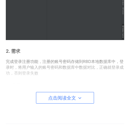
2. 需求
完成登录注册功能，注册的账号密码存储到RBD本地数据库中，登
录时，将用户输入的账号密码和数据库中数据对比，正确就登录成
功，否则登录失败
3. 分析
先做一个静态注册页面和登录页面，不带功能
点击阅读全文
编写数据库操作工具类
初始化数据库操作
改造登录注册页面， 使其具备注册登录功能