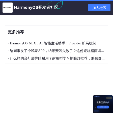
测试
HarmonyOS开发者社区
加入社区
4. 开发
1. 注册页面：
更多推荐
注册页面，代码如下：
·
HarmonyOS NEXT AI 智能生活助手：Provider 扩展机制
·
给同事发了个鸿蒙APP，结果安装失败了？这份避坑指南请收好
import
RdbTools
from
"../common/db/RdbTools"
import
 { 
UserModel
 } 
from
"../common/db/UserModel"
·
什么样的台灯最护眼耐用？耐用型学习护眼灯推荐，兼顾舒适与长久使用
import
 { myTools } 
from
"../common/utils/MyTools"
;

/**

 * 注册页面

 */
@Component
export
 struct 
RegisterPage
 {

navPathStack
: 
NavPathStack
 | 
undefined
 = 
undefine
//登录账号