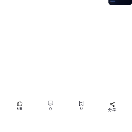
68
0
0
分享
所有评论(0)
开发步骤
您需要
登录
才能发言
在使用人脸检测时，将实现人脸检测相关的类添加至工程。