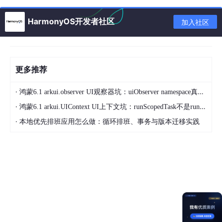
HarmonyOS开发者社区
加入社区
约束与限制
该能力当前不支持模拟器。
更多推荐
AI
能
约束
·
鸿蒙6.1 arkui.observer UI观察器坑：uiObserver namespace真名不是observer
力
·
鸿蒙6.1 arkui.UIContext UI上下文坑：runScopedTask不是runScopedOnUiThread
·
输入图像具有合适的成像质量（建议720p以上），224px
本地优先排班应用怎么做：循环排班、事务与版本迁移实践
人
<高度<15210px，100px<宽度<10000px，高宽比例建
脸
议10:1以下（高度小于宽度的10倍），接近手机屏幕高宽
检
比例为宜。接口调用耗时较久，不适合在需要实时检测的
测
场景下使用。不支持同一用户启用多个线程。
世界坐标系
以下方图片指示坐标系辅助表示人脸朝向。