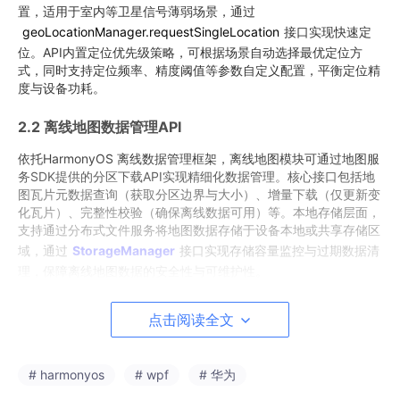
置，适用于室内等卫星信号薄弱场景，通过
geoLocationManager.requestSingleLocation
接口实现快速定
位。API内置定位优先级策略，可根据场景自动选择最优定位方
式，同时支持定位频率、精度阈值等参数自定义配置，平衡定位精
度与设备功耗。
2.2 离线地图数据管理API
依托HarmonyOS 离线数据管理框架，离线地图模块可通过地图服
务SDK提供的分区下载API实现精细化数据管理。核心接口包括地
图瓦片元数据查询（获取分区边界与大小）、增量下载（仅更新变
化瓦片）、完整性校验（确保离线数据可用）等。本地存储层面，
支持通过分布式文件服务将地图数据存储于设备本地或共享存储区
域，通过
StorageManager
接口实现存储容量监控与过期数据清
理，保障离线地图数据的安全性与可维护性。
2.3 分布式位置共享API
点击阅读全文
基于HarmonyOS 分布式数据服务（DDS）与软总线技术，实现多
设备位置数据实时同步。核心能力包括：通过
# harmonyos
# wpf
# 华为
DistributedDataShare
接口进行位置数据加密共享，采用AES-2