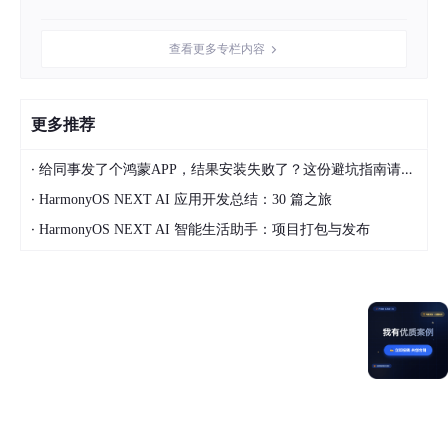
三、开发实战
查看更多专栏内容
3.1 环境搭建
更多推荐
3.1.1 DevEco Studio 5.0+ 配置
安装DevEco Studio 5.0及以上版本，配置HarmonyOS 6.0+ SD
·
给同事发了个鸿蒙APP，结果安装失败了？这份避坑指南请收好
K，在项目
oh-
package
.json5
文件中添加地图服务与位置服务依
·
HarmonyOS NEXT AI 应用开发总结：30 篇之旅
赖：
·
HarmonyOS NEXT AI 智能生活助手：项目打包与发布
"dependencies"
: {

"@hw-agconnect/map"
: 
"^1.0.0"
,

"@ohos.geoLocationManager"
: 
"^6.0.0"
}
配置API Key：登录华为开发者联盟申请Map Kit与Location Kit A
PI Key，在
AppScope/app.json5
中添加配置，确保地图服务正