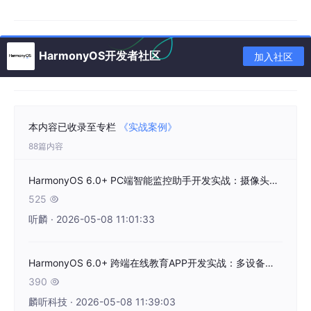
56加密算法保障传输安全；通过设备管理API（DeviceManage
r）实现附近设备发现与可信设备配对；通过数据变更监听接口（a
ddDataChangeListener）实现多设备位置信息实时联动更新，通
信时延可控制在50ms以内，满足导航场景的实时性要求。
HarmonyOS开发者社区
加入社区
2.4 路线规划算法集成
支持集成多种开源路线规划算法（如Dijkstra、A*算法）与Harmo
nyOS 云函数协同计算。在线模式下，通过云函数调用实时路况数
据进行动态路径规划；离线模式下，基于本地缓存的道路网络数据
本内容已收录至专栏
《实战案例》
执行离线算法计算最优路线。算法层提供出行方式适配策略，例如
88篇内容
驾车模式优先规避拥堵路段，步行模式优先选择人行道与过街设
施，公交模式整合站点信息与班次时序数据。
HarmonyOS 6.0+ PC端智能监控助手开发实战：摄像头联动与异常行为识别落地
2.5 ArkUI 地图组件
525

听麟 · 2026-05-08 11:01:33
采用HarmonyOS 6.0+ 增强型ArkUI Map组件，支持地图渲染、
标记点添加、路线绘制等可视化功能。组件内置多分辨率适配机
制，可根据设备屏幕尺寸（手机、车机、手表）自动调整地图缩放
HarmonyOS 6.0+ 跨端在线教育APP开发实战：多设备接续学习与互动课堂落地
级别与UI布局。通过
map
.addMarker
与
map
.addPolyline
接口
可实现起点终点标记与路线绘制，支持自定义Marker图标与路线
390

样式；结合组件生命周期回调（onReady、onDestroy）可实现资
麟听科技 · 2026-05-08 11:39:03
源精准加载与释放，提升渲染性能。