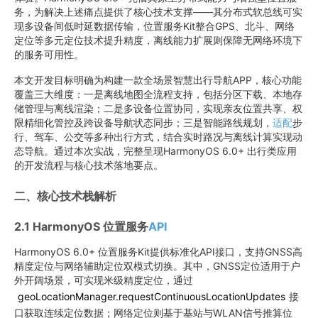
务，为解决上述痛点提供了核心技术支撑——其分布式软总线可实
现多设备间低时延数据传输，位置服务Kit整合GPS、北斗、网络
定位等多元定位技术提升精度，离线能力扩展则保障无网络环境下
的服务可用性。
本文开发目标明确为构建一款全场景智慧出行导航APP，核心功能
覆盖三大维度：一是离线地图全流程支持，包括分区下载、本地存
储管理与离线渲染；二是多设备位置协同，实现亲友位置共享、权
限精细化管控及跨设备导航状态同步；三是智能路线规划，
适配
步
行、驾车、公交等多种出行方式，结合实时路况与离线计算实现动
态导航。通过本次实战，完整呈现HarmonyOS 6.0+ 出行类应用
的开发流程与核心技术落地要点。
二、核心技术栈解析
2.1 HarmonyOS 位置服务
API
HarmonyOS 6.0+ 位置服务Kit提供标准化API接口，支持GNSS高
精度定位与网络辅助定位双模式切换。其中，GNSS定位适用于户
外开阔场景，可实现米级精度定位，通过
geoLocationManager.requestContinuousLocationUpdates
接
口获取连续定位数据；网络定位则基于基站与WLAN信号推算位