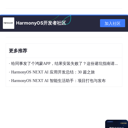
鸿蒙
NEXT
设备

    ↓

GB28181注册

HarmonyOS开发者社区
加入社区
    ↓

平台心跳保活

    ↓

平台发起视频点播

更多推荐
    ↓

设备启动摄像头采集与编码

·
    ↓

给同事发了个鸿蒙APP，结果安装失败了？这份避坑指南请收好
RTP/PS媒体流发送

·
HarmonyOS NEXT AI 应用开发总结：30 篇之旅
    ↓

·
HarmonyOS NEXT AI 智能生活助手：项目打包与发布
平台接收实时视频
和普通 RTMP 推流不同，GB28181 不是简单填写一个推流地址后
主动推流，而是由平台侧统一纳管设备。平台可以查看设备在线状
态，可以按需点播实时视频，也可以下发语音广播、位置订阅、设
备控制等请求。