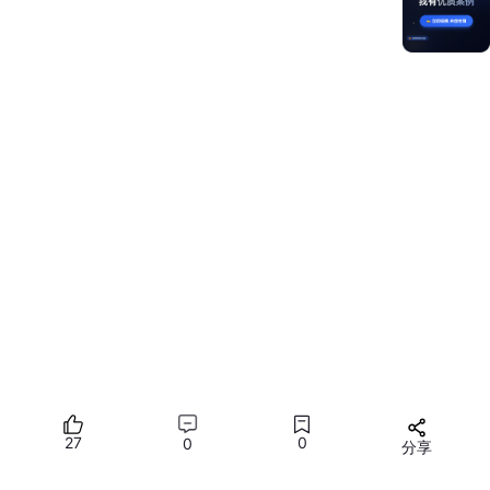
因此，GB28181设备接入更像是一套完整的“设备联网能力”，而不
仅仅是单一媒体推流能力。
三、典型应用场景
大牛直播SDK鸿蒙NEXT GB28181模块适用于以下场景：
场景
说明
鸿蒙NEXT终端作为移动视频前端，接入执法调度
移动执法
平台
前端设备注册到指挥平台，支持远程点播和语音调
应急指挥
度
无人机巡
现场视频通过国标协议接入监管或巡检平台
检
27
0
0
智慧园区
移动摄像头、巡检终端、边缘设备统一纳管
分享
车载视频
车载终端接入平台，支持实时视频回传和位置上报