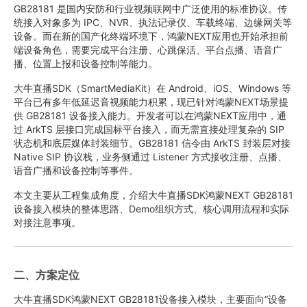
GB28181 是国内安防和行业视频联网中广泛使用的标准协议。传
统接入对象多为 IPC、NVR、执法记录仪、车载终端、边缘网关等
设备。而在新的国产化终端环境下，鸿蒙NEXT应用也开始承担前
端设备角色，需要完成平台注册、心跳保活、平台点播、语音广
播、位置上报和设备控制等能力。
大牛直播SDK（SmartMediaKit）在 Android、iOS、Windows 等
平台已有多年低延迟音视频能力积累，现已针对鸿蒙NEXT场景提
供 GB28181 设备接入能力。开发者可以在鸿蒙NEXT应用中，通
过 ArkTS 层接口完成国标平台接入，而无需直接处理复杂的 SIP
状态机和底层媒体封装细节。GB28181 信令由 ArkTS 封装层对接
Native SIP 协议栈，业务侧通过 Listener 方式接收注册、点播、
语音广播和设备控制等事件。
本文主要从工程集成角度，介绍大牛直播SDK鸿蒙NEXT GB28181
设备接入模块的整体思路、Demo组织方式、核心调用流程和实际
对接注意事项。
二、方案定位
大牛直播SDK鸿蒙NEXT GB28181设备接入模块，主要面向“设备