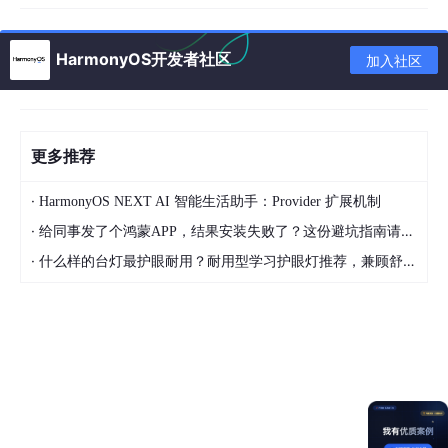
作为 Key：
HarmonyOS开发者社区
加入社区
//
  错误示范：内容长度变化导致 Key 变化

ForEach(this.messages, 
(msg)
 =>
 { ... }, 
(msg)
 =>
 m
更多推荐
现象
：每次追加字符，ArkUI 认为这是一个全新的组件，销毁并重
建
ListItem
，导致头像和气泡疯狂闪烁。
·
HarmonyOS NEXT AI 智能生活助手：Provider 扩展机制
解决
：使用稳定的唯一 ID 作为 Key。
·
给同事发了个鸿蒙APP，结果安装失败了？这份避坑指南请收好
·
什么样的台灯最护眼耐用？耐用型学习护眼灯推荐，兼顾舒适与长久使用
//
 正确做法：Key 保持不变，复用组件

ForEach(this.messages, 
(msg)
 =>
 { ... }, 
(msg)
 =>
 m
坑点二：文字不更新
修复了闪烁后，发现文字不再更新了。