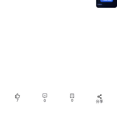
原因
：ArkUI 的
@State
装饰器默认只监听数组本身的增删（pu
sh/pop）或对象引用的替换。当我们修改数组元素的属性（
msg
.content
+=
'a'
）时，
@State
监听不到。
解决
：使用
@Observed
和
@ObjectLink
机制。
数据模型
：用
@Observed
装饰
ChatMessage
类。
子组件
：将消息气泡封装为
MessageItemView
，使用
@ObjectLink
接收消息对象。
3. 场景实现详解
场景 A：服务器一次性返回完整文本（前端模拟流式）
这是最常见的过渡方案。后端
API
是普通的 HTTP 接口，返回完
7
0
0
整的 JSON 字符串。前端为了体验好，人为制造"打字感"。
分享
实现逻辑
：
所有评论(0)