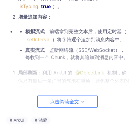
isTyping:
true
）。
增量追加内容
：
模拟流式
：前端拿到完整文本后，使用定时器（
setInterval
）将字符逐个追加到消息内容中。
真实流式
：监听网络流（SSE/WebSocket），
每收到一个 Chunk，就将其追加到消息内容中。
局部刷新
：利用 ArkUI 的
@ObjectLink
机制，确
保只有最后一条消息的气泡在重绘，避免整个列表闪
烁。
点击阅读全文
2. 遇到的坑与
解决方案
坑点一：UI 闪烁问题
# ArkUI
# 鸿蒙
最初的实现中，我们在
ForEach
渲染列表时，使用了内容长度