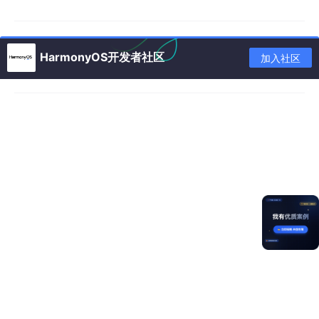
代码架构深度解析
我们将代码拆解为三个关键部分进行讲解：
数据模型与状态
、
组件
HarmonyOS开发者社区
加入社区
化通信
和
核心交互逻辑
。
1. 数据模型与状态管理
代码开头定义了两个核心的
interface
来规范数据结构：
interface
 HotSearchItem {

id
:
 number;

  keyword
:
string
;

  hot
:
 number; 
// 热度值
  icon
:
string
;

}

interface
 SearchResultItem {

id
:
 number;

  title
:
string
;
