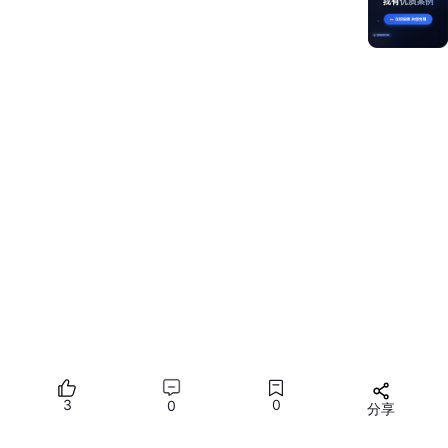
2.1 接口层
提供了一个统一的访问入口，所有的请求都通过这一层进入OBS客
户端
2.2 服务层
客户端加密模块：
在本地进行数据加密，将加密后结果发送
至OBS服务器，同时将加密方法与解密所需的必要辅助信息
存储到对象元数据中。在下载时OBS SDK会依据存储在对象
元数据中的解密辅助信息进行数据解密，直接返回解密后结
果。
3
0
0
分享
大文件分段模块：
对于较大文件上传，可以切分成段上传,从