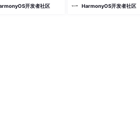
gHelper类是三方库中的类，里面还有很多弹出框的方法，想了解
以落地的补强方式。
最后给出可以落地的补强方式。
armonyOS开发者社区
HarmonyOS开发者社区
ptions类，可以自己定义一些属性。
ends
BaseSheetOptions
{

//选择的数据回调
了标题、数据等，可以在自定义组件中直接使用