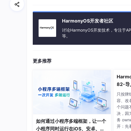
callBack:
(item:
let menuOptions:
BottomListOptions
=
 {
tittle:
tittle
,

HarmonyOS开发者社区
items:
items
,

dialogId:
DialogHelper.generateId()
,
讨论HarmonyOS开发技术，专注于AP
height:
SheetSize.FIT_CONTENT
,

等。
mode:
SheetMode.EMBEDDED
,

preferType:
SheetType.BOTTOM
,

blurStyle:
BlurStyle.BACKGROUND_ULT
更多推荐
dragBar:
false
,

radius:
 { 
topLeft:
16
, 
topRight:
16
selectItem:
selectItem
,

Har
onSelected:
(item)
=>
 {

82-
callBack(item)
urce
    }

只按牌
  }
;
容、改
DialogHelper.showBindSheet(wrapBuilde
个问题
决，因
务 ow
如何通过小程序多端框架，让一个
开：先
小程序同时运行在iOS、安卓、鸿