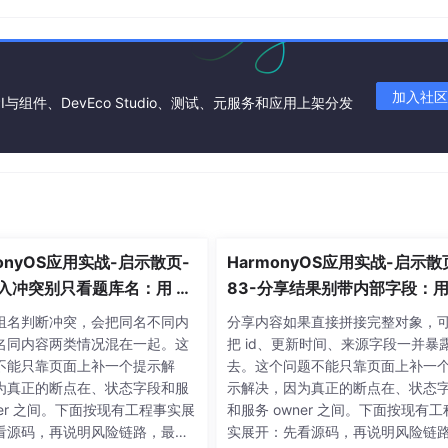
WorkItem)
=>
void,
selectItem?:
WorkItem)
 {



加入社区


I与组件、DevEco Studio、测试、元服务和应用上架分发
RA_THICK
,

 },

monyOS应用实战-启示散页-
HarmonyOS应用实战-启示散
导入冲突别只看题库名：用 so
83-分享结果别带内部字段：用 
Id 和摘要判断重复
arePayload 白名单构建文本
组名判断冲突，会把同名不同内
分享内容如果直接拼接完整对象，
名同内容两类情况混在一起。这
把 id、更新时间、来源字段一并暴
r(BottomListBuild)
, 
menuOptions);
不能只靠页面上补一个提示解
去。这个问题不能只靠页面上补一
为真正的断点在、状态字段和服
示解决，因为真正的断点在、状态
ner 之间。下面按现有工程事实展
和服务 owner 之间。下面按现有工
看源码，再说明风险链路，最后
实展开：先看源码，再说明风险链