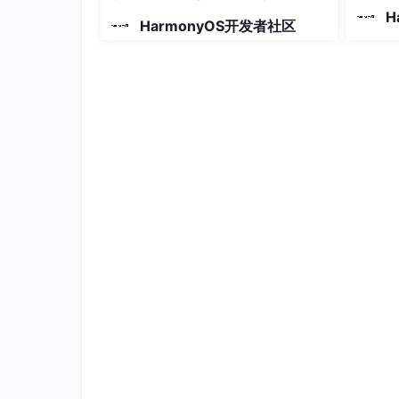
这里用到了
harmony-dialog
三方库，Dialo
给出可
蒙以及PC客户端，实现一次开发多
H
可以去三方库查看。
HarmonyOS开发者社区
端运行的效果
BottomListOptions继承自BottomListO
/**

 * 底部列表选择配置参数

 */
export
interface
BottomListOptions
ext
tittle
:
string
// 标题
  selectItem?: 
WorkItem
// 默认选中项
items
: 
Array
<
WorkItem
>  
// 数据
listScroller
: 
Scroller
onSelected
:  
(
item:WorkItem
) =>
void
这些属性可以传递到自定义组件，比如这里定义