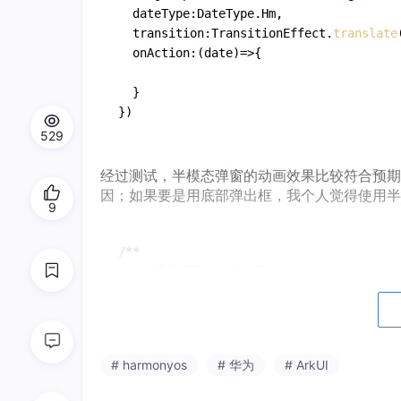
  dateType:DateType.Hm,

  transition:TransitionEffect.
translate
  onAction:(date)=>{

  }

529
经过测试，半模态弹窗的动画效果比较符合预期
因；如果要是用底部弹出框，我个人觉得使用半
9
/**
*
显示底部单列选中弹框
*
@param
tittle
自定义标题
*
@param
items
列表数据
*
@param
callBack
选中回调
*
@param
selectItem
默认选中项
# harmonyos
# 华为
# ArkUI
*/
static
showBottomList(tittle:
string,
i