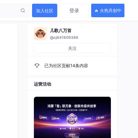
登录
🔥 火热共创中
加入社区
儿歌八万首
@cj641809386
关注
已为社区贡献14条内容
运营活动