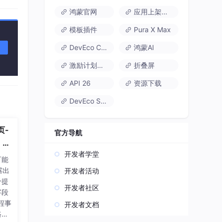
鸿蒙官网
应用上架速通
模板插件
Pura X Max
DevEco Code
鸿蒙AI
激励计划达标指南
折叠屏
API 26
资源下载
DevEco Studio
页-
官方导航
Sh
开发者学堂
可能
露出
开发者活动
个提
开发者社区
字段
程事
开发者文档
路，