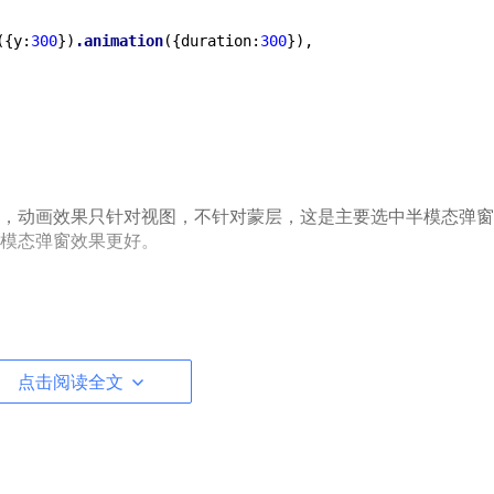
({y:
300
})
.animation
({duration:
300
}),

，动画效果只针对视图，不针对蒙层，这是主要选中半模态弹窗
模态弹窗效果更好。
点击阅读全文
tems:
Array<WorkItem>,