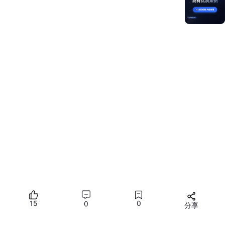
🔧
步骤三：首次启动与配置
初始化设置
：选择
Do not import settings
（不导入旧配
置）。
SDK配置
：
设置SDK存储路径（建议独立目录，如
D:
\HarmonyOS_SDK
）
勾选
HarmonyOS Legacy SDK
→ 接受协议 → 等待
自动下载。
依赖工具安装
：自动安装Node.js和Ohpm（若网络受限需
配置代理）。
🎨
步骤四：汉化与界面优化
15
0
0
分享
安装中文插件
：打开软件 →
Configure
→ Plugins
→ 搜