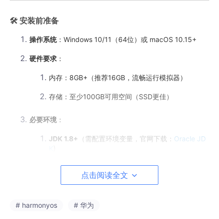
🛠️
安装前准备
操作系统
：Windows 10/11（64位）或 macOS 10.15+
硬件要求
：
内存：8GB+（推荐16GB，流畅运行模拟器）
存储：至少100GB可用空间（SSD更佳）
必要环境
：
JDK 1.8+
（需配置环境变量，官网下载：
Oracle JD
K
)
华为开发者账号
（注册地址：
华为开发者联盟
)
点击阅读全文
📥
步骤一：下载安装包
# harmonyos
# 华为