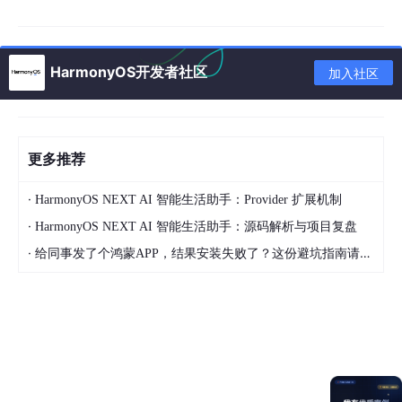
访问官网
：
DevEco Studio下载页
选择版本
：
HarmonyOS开发者社区
加入社区
点击“立即下载” → 选择Windows或macOS版本
推荐下载最新稳定版（如3.0 Beta2或更高）
更多推荐
⚙️
步骤二：安装流程（Windows为例）
·
HarmonyOS NEXT AI 智能生活助手：Provider 扩展机制
运行安装程序
：双击
.exe
文件，选择管理员权限运行。
·
HarmonyOS NEXT AI 智能生活助手：源码解析与项目复盘
·
给同事发了个鸿蒙APP，结果安装失败了？这份避坑指南请收好
路径设置
：安装路径
禁止含中文或空格
（如
D:
\DevEco\
)。
组件选择
：勾选
Create Desktop Shortcut
（创建桌面快捷
方式）。
完成安装
：点击“Install”等待进度条完成 → 勾选“Run DevE
co Studio” → 点击“Finish”。