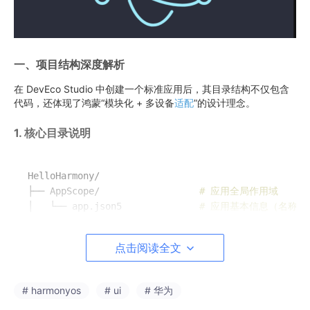
一、项目结构深度解析
在 DevEco Studio 中创建一个标准应用后，其目录结构不仅包含
代码，还体现了鸿蒙“模块化 + 多设备
适配
”的设计理念。
1. 核心目录说明
HelloHarmony/

├── AppScope/                  
# 应用全局作用域
│   └── app.json5              
# 应用基本信息（名称
├── entry/                     
# 默认功能模块（可有多个模
│   ├── src/main/

点击阅读全文
│   │   ├── ets/               
# ArkTS 源码目录
│   │   │   ├── entryability/  
# 应用入口 Ability（类
│   │   │   │   └── EntryAbility.ts

# harmonyos
# ui
# 华为
│   │   │   └── pages/         
# 页面组件