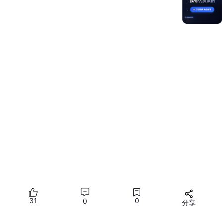
"name"
:
"entry"
,
"type"
:
"entry"
,
// 入口模块
"mainElement"
:
"EntryAbility"
,
// 主 Ability
"pages"
:
"/pages"
,
// 页面路径前缀
"requestPermissions"
:
[
// 权限申请
{
"name"
:
"ohos.permission.INTERNET"
}
]
}
}
✅ 注意：所有页面必须在此模块的
pages
路径下，否则
无法被路由识别。
app.jso
n5
（应用级配置）
31
0
0
分享
{
