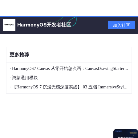
│   │   │       └── Index.ets

│   │   ├── resources/         
# 资源目录（支持多分辨
│   │   │   ├── 
base
/          
# 默认资源（通用）
│   │   │   ├── en_US/         
# 英文资源（可选）
HarmonyOS开发者社区
加入社区
│   │   │   └── zh_CN/         
# 中文资源（可选）
│   │   │       └── element/

│   │   │           └── 
string
.json  
# 字符串资源
│   │   └── module.json5       
# 模块配置：路由、组件
更多推荐
├── hvigorfile.ts              
# 构建脚本（类似 webpac
├── oh-package.json5           
# 项目依赖（类似 packa
·
HarmonyOS7 Canvas 从零开始怎么画：CanvasDrawingStarter 入门实战
└── build-profile.json5        
# 构建配置（签名、打包
·
鸿蒙通用模块
·
【HarmonyOS 7 沉浸光感深度实战】 03 五档 ImmersiveStyle 到底怎么选
2. 关键配置文件详解
module
.json5
（模块级配置）
{
"module"
:
{