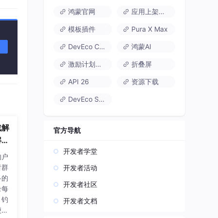
鸿蒙官网
应用上架速通
模板插件
Pura X Max
DevEco Code
鸿蒙AI
激励计划达标指南
折叠屏
API 26
资源下载
DevEco Studio
战解
官方导航
析,
开发者学堂
改关
的户
件系
者群
开发者活动
多的
开发者社区
录每
、钓
开发者文档
便长