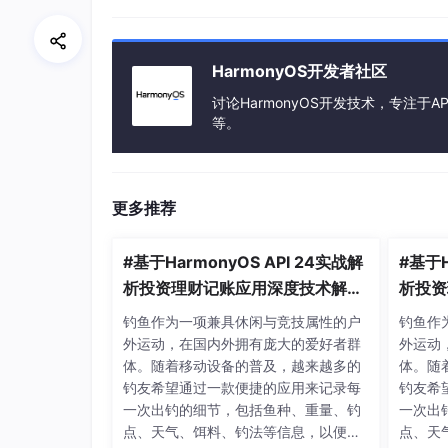
HarmonyOS开发者社区
讨论HarmonyOS开发技术，专注于AP
等。
更多推荐
#基于HarmonyOS API 24实战解
#基于H
析投资理财记账应用深度技术解析,
析投资
开闭原则（对扩展开放、对修改关
开闭原
钓鱼作为一项兼具休闲与竞技属性的户
钓鱼作
闭）的实践，是构建可维护软件系
闭）的
外运动，在国内外拥有庞大的爱好者群
外运动
统的黄金准则
统的黄
体。随着移动设备的普及，越来越多的
体。随
钓友希望通过一款便捷的应用来记录每
钓友希
一次出钓的细节，包括鱼种、重量、钓
一次出
点、天气、饵料、钓法等信息，以便长
点、天