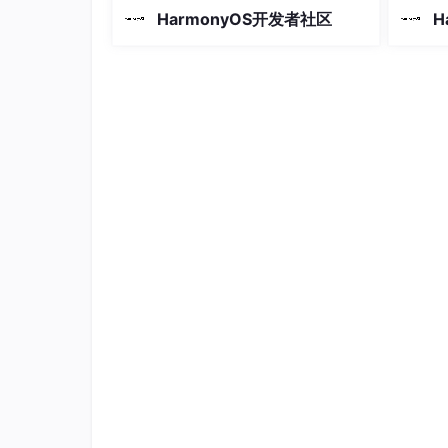
期追踪自己的钓鱼成长轨迹。本文将深
期追踪
HarmonyOS开发者社区
H
入剖析一款基于 HarmonyOS ArkTS 声
入剖析一款
明式开发框架打造的钓鱼记录管理应
明式开
用，该应用以"深海蓝 + 海草绿"为核心
用，该应
视觉语言，通过精致的卡片式布局、流
视觉语
畅的水
畅的水