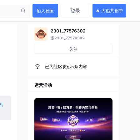
登录
🔥 火热共创中
加入社区
2301_77576302
@2301_77576302
关注
已为社区贡献5条内容
运营活动
鸿