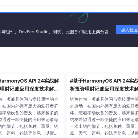
加入社区
I与组件、DevEco Studio、测试、元服务和应用上架分发
armonyOS API 24实战解
#基于HarmonyOS API 24实
理财记账应用深度技术解析,
析投资理财记账应用深度技术解
则（对扩展开放、对修改关
开闭原则（对扩展开放、对修
为一项兼具休闲与竞技属性的户
钓鱼作为一项兼具休闲与竞技属性
实践，是构建可维护软件系
闭）的实践，是构建可维护软
，在国内外拥有庞大的爱好者群
外运动，在国内外拥有庞大的爱好
金准则
统的黄金准则
着移动设备的普及，越来越多的
体。随着移动设备的普及，越来越
望通过一款便捷的应用来记录每
钓友希望通过一款便捷的应用来记
钓的细节，包括鱼种、重量、钓
一次出钓的细节，包括鱼种、重量
气、饵料、钓法等信息，以便长
点、天气、饵料、钓法等信息，以