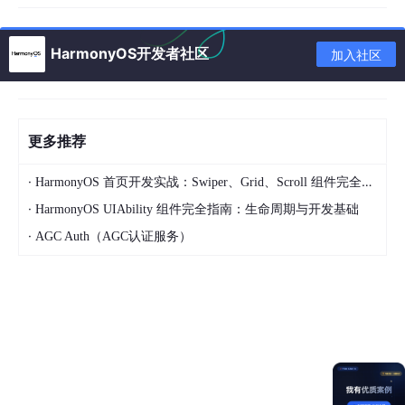
前言
人工智能（AI）技术已经渗透到各个领域，从语音识别、图像处理
HarmonyOS开发者社区
加入社区
到自动驾驶、智能家居，AI的应用正变得越来越广泛。在
鸿蒙
操作
系统（HarmonyOS）中，随着智能硬件的普及和设备间的协同工
作，AI推理能力成为提升设备智能化水平的关键要素。通过集成人
工智能推理框架，开发者可以利用鸿蒙的计算资源进行模型推理，
并将AI能力应用到实际场景中。
更多推荐
本文将详细介绍如何在鸿蒙中实现人工智能推理与应用集成，包括
·
HarmonyOS 首页开发实战：Swiper、Grid、Scroll 组件完全指南
人工智能推理的需求与应用场景、推理框架的集成、模型优化和示
例代码，帮助开发者高效地将AI能力嵌入到鸿蒙应用中。
·
HarmonyOS UIAbility 组件完全指南：生命周期与开发基础
·
AGC Auth（AGC认证服务）
引言：人工智能推理的需求与应用场景
1.
人工智能推理的需求
人工智能推理指的是在给定输入数据的情况下，使用已经训练好的
模型进行推断和计算。推理是AI应用中的核心环节，它直接决定了
应用的智能水平和性能。随着硬件设备性能的提升和AI模型的进
步，越来越多的设备可以在本地进行AI推理，避免了依赖云端计算
的限制。