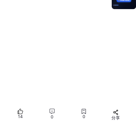
在鸿蒙操作系统中，人工智能推理的需求主要体现在以下几个方
面：
本地推理
：在边缘设备上运行AI模型，减少对网络带
宽的依赖，提升响应速度。
低功耗和高效推理
：通过优化AI模型，确保设备能够
在低功耗状态下高效地运行推理任务。
设备间协同
：在多个设备之间进行AI模型推理的协同
工作，提升整体智能体验。
2.
人工智能推理的应用场景
语音识别
：在智能家居设备中，通过语音识别技术控
制设备。
图像处理
：在智能监控系统中，使用目标检测、面部
识别等技术进行图像分析。
14
0
0
分享
自然语言处理
：在聊天机器人、智能客服系统中使用
所有评论(0)
NLP技术进行文本理解和生成。