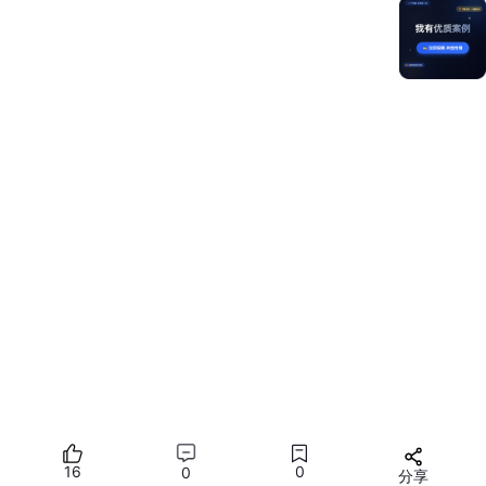
（1）本例中全屏播放页上下拖动的手势动画和Mini条收起动画实
现方式类似。Mini条收起动画是在动画帧回调onframe中通过参数
value获取动画进度，而拖动手势动画是在PanGesture拖动手势的
onActionUpdate移动回调中，通过滑动偏移量event.offsetY，计
算动画进度，然后根据动画进度实时改变自定义动画相关属性Ani
mationInfo的值来实现全屏播放页上下拖动的手势动画。
（2）本例中全屏播放页拖动松手后的回弹动画使用显示动画anim
ateTo，在PanGesture拖动手势的onActionEnd手指抬起回调中，
通过前面拖动手势动画中计算的动画过程中全屏播放页Y轴位置de
tailsPagePositionY。判断抬手时，当全屏播放页Y轴位置小于等于
1/2屏幕高度，全屏播放页做向上回弹动画。当全屏播放页Y轴位置
大于1/2屏幕高度时，做向下回弹动画。
1.Mini条展开和收起的一镜到底动画。使用@ohos.animator动画模
块的AnimatorResult定义动画对象，通过创建AnimatorOptions动
画选项，并传入create来创建Animator对象animatorObject。在
动画帧回调onframe中通过参数value获取动画进度，然后根据动
画进度实时改变自定义动画相关属性AnimationInfo的值来实现Min
i条展开和收起的一镜到底动画。
16
0
0
分享
// 定义Animator类