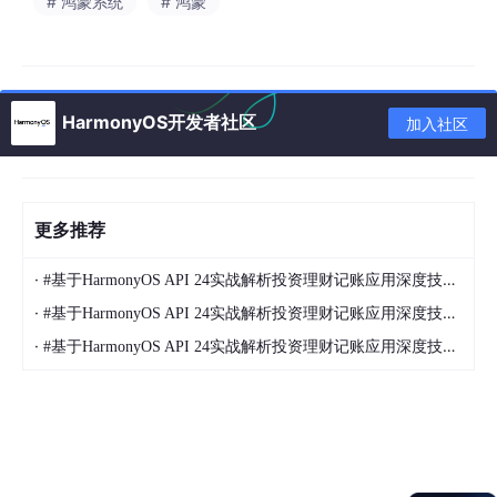
# 鸿蒙系统
# 鸿蒙
Mini条展开和收起的一镜到底动画。本例中展开和收
起动画(expandCollapseAnimation())大部分动画相
同，且共用同一个动画对象animatorObject，主要有
三部分动画组成。以Mini条展开动画为例，分为：
HarmonyOS开发者社区
加入社区
（1）Mini条歌曲封面缩放和X，Y轴偏移动画
（2）Mini条向上平移，高度拉伸，同时透明度降低动画
更多推荐
（3）全屏播放页向上平移，同时透明度增加动画
本例中使用@ohos.animator动画模块的AnimatorResult定义动画
·
#基于HarmonyOS API 24实战解析投资理财记账应用深度技术解析,开闭原则（对扩展开放、对修改关闭）的实践，是构建可维护软件系统的黄金准则
对象，通过创建AnimatorOptions动画选项，并传入create来创建
·
#基于HarmonyOS API 24实战解析投资理财记账应用深度技术解析,开闭原则（对扩展开放、对修改关闭）的实践，是构建可维护软件系统的黄金准则
Animator对象animatorObject。通过play()启动动画，在动画帧回
调onframe中通过参数value获取动画进度，然后根据动画进度实
·
#基于HarmonyOS API 24实战解析投资理财记账应用深度技术解析,开闭原则（对扩展开放、对修改关闭）的实践，是构建可维护软件系统的黄金准则
时改变自定义动画相关属性AnimationInfo的值来实现Mini条展开
和收起的一镜到底动画。
全屏播放页上下拖动的手势动画和松手后的回弹动
画。