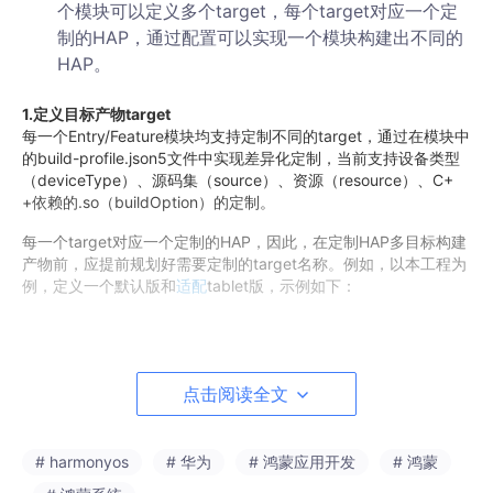
个模块可以定义多个target，每个target对应一个定
制的HAP，通过配置可以实现一个模块构建出不同的
HAP。
1.定义目标产物target
每一个Entry/Feature模块均支持定制不同的target，通过在模块中
的build-profile.json5文件中实现差异化定制，当前支持设备类型
（deviceType）、源码集（source）、资源（resource）、C+
+依赖的.so（buildOption）的定制。
每一个target对应一个定制的HAP，因此，在定制HAP多目标构建
产物前，应提前规划好需要定制的target名称。例如，以本工程为
例，定义一个默认版和
适配
tablet版，示例如下：
{

...
点击阅读全文
"targets"
: [

    {

//
 默认版target名称。

# harmonyos
# 华为
# 鸿蒙应用开发
# 鸿蒙
"name"
: 
"default"
,
