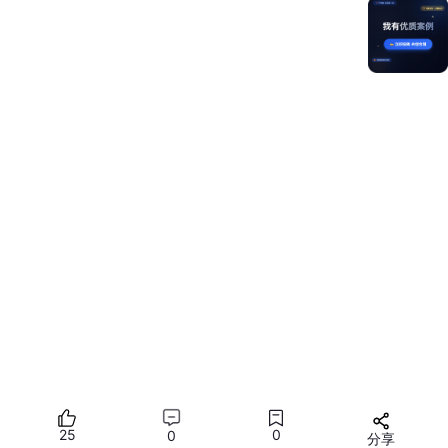
设备类型，tablet版本只支持tablet设备。
{

  ...

"targets"
: [

    {

//
 未定义deviceType，默认支持config.json或
modul
"name"
: 
"default"
,

"runtimeOS"
: 
"HarmonyOS"
    },

    {

"name"
: 
"tablet_target"
,

"runtimeOS"
: 
"HarmonyOS"
,

"config"
: {

"deviceType"
: [

//
 定义支持的设备类型为tablet，支持的设备类型必须
"tablet"
        ]

      }

25
0
0
分享