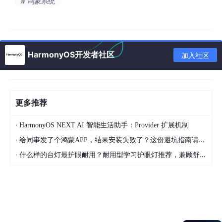
# 鸿蒙系统
"runtimeOS"
: 
"HarmonyOS"
,

    },

    {

//
 tablet版target名称。

"name"
: 
"tablet_target"
,

HarmonyOS开发者社区
加入社区
"runtimeOS"
: 
"HarmonyOS"
,

    }

  ]

更多推荐
·
注意：本工程使用的是多Har静态共享包，Har模块只
HarmonyOS NEXT AI 智能生活助手：Provider 扩展机制
有默认配置的default Target，不支持定制其它Targe
·
给同事发了个鸿蒙APP，结果安装失败了？这份避坑指南请收好
t。
·
什么样的台灯最护眼耐用？耐用型学习护眼灯推荐，兼顾舒适与长久使用
2.定义产物的deviceType
每一个target均可以指定支持的设备类型deviceType，也可以不
定义。如果不定义，则该target默认支持config.json或module.jso
n5中定义的设备类型。
例如，在上述定义的2个target中，分别定义default默认支持所有