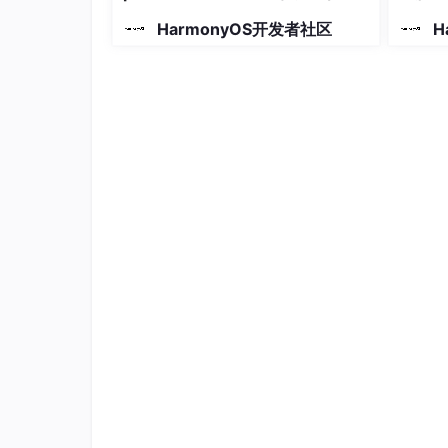
鸿蒙操作系统凭借其独特的分布式设计、快速成长
HarmonyOS开发者社区
H
d的发展路径。虽然面临着诸多挑战，但其潜力不
定义下一代操作系统应有的形态，成为推动智能
万物互联的生态迈进，开启操作系统的新篇章。
如何快速掌握鸿蒙，享受鸿蒙红利
首先得是开发语言 ArkTS，这个尤为重要，然后
用开发、进程间通信与线程间通信技术、Open
理成思维导图的形式了。