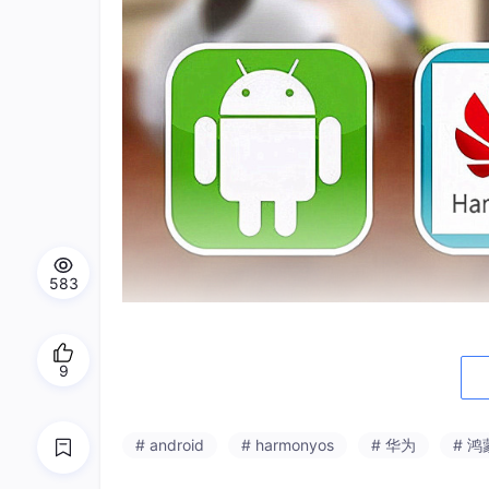
583
二、市场接受度
9
在全球市场，鸿蒙的推广面临着国际环境、用户
大用户基础，已经取得了初步的成功，但在国际
的担忧以及国际竞争态势，都是鸿蒙必须克服的
# android
# harmonyos
# 华为
# 鸿
三、未来发展潜力