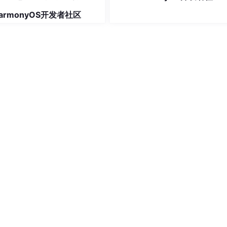
型场景。所有常量均采用的方式定
的生态体系、以及对物联网时代的前瞻布局，展现出不同于And
类型安全，取值一目了然。可根据
armonyOS开发者社区
容小觑。鸿蒙的目标不是简单地复制Android的成功，而是探
项目实际情况进行拆分。
互联时代前进的重要力量。鸿蒙的未来，是向着更高维度的智能
？
就是ArkUI声明式UI开发、Stage模型、网络/数据库管理、分
Harmony多媒体技术……等。像中间还有许多的知识点，这边都