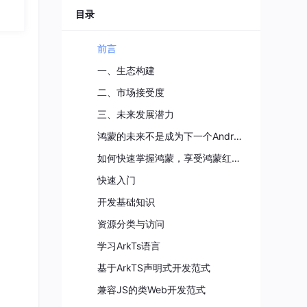
义，
roi
目录
自己
索和
化、
前言
一、生态构建
二、市场接受度
布式应
三、未来发展潜力
以梳
鸿蒙的未来不是成为下一个Android，而是超越
如何快速掌握鸿蒙，享受鸿蒙红利？
快速入门
开发基础知识
资源分类与访问
学习ArkTs语言
基于ArkTS声明式开发范式
兼容JS的类Web开发范式