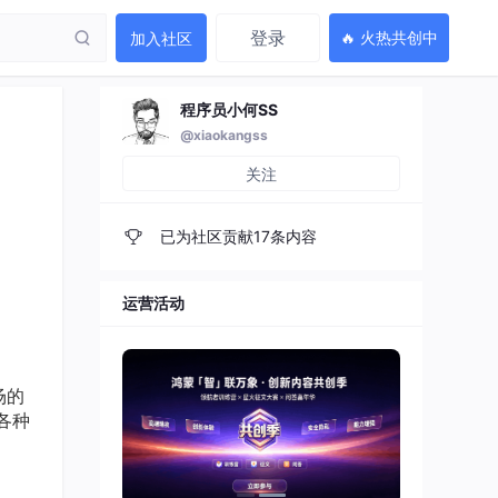
登录
🔥 火热共创中
加入社区
程序员小何SS
@xiaokangss
关注
已为社区贡献17条内容
运营活动
场的
各种