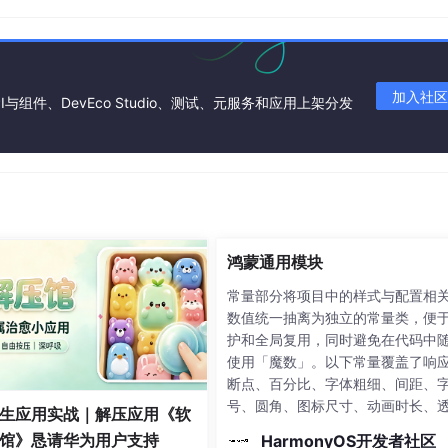
机，而是需要面向更加多元化的智能设备。鸿蒙的分布式理念与
展空间。特别是在智能家居、智能汽车等领域，鸿蒙的跨设备协
时代的操作系统新星。
加入社区
I与组件、DevEco Studio、测试、元服务和应用上架分发
鸿蒙通用模块
常量部分将项目中的样式与配置相
数值统一抽离为独立的常量类，便
护和全局复用，同时避免在代码中
使用「魔数」。以下常量覆盖了响
断点、百分比、字体粗细、间距、
号、圆角、图标尺寸、动画时长、
生应用实战｜解压应用《软
id，而是超越
度、层级、时间计算以及常用颜色
馆》恳请华为用户支持
HarmonyOS开发者社区