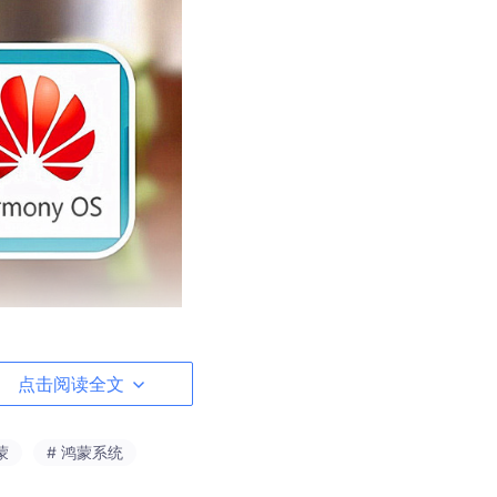
点击阅读全文
习惯、品牌忠诚度等多重考验。在国内市场，鸿蒙凭借华为设备
市场上的推广仍需时间验证。用户对于新系统的接受程度、隐私
障碍。
蒙
# 鸿蒙系统