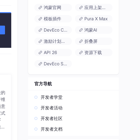
鸿蒙官网
应用上架速通
物联
同能
模板插件
Pura X Max
DevEco Code
鸿蒙AI
激励计划达标指南
折叠屏
API 26
资源下载
DevEco Studio
官方导航
关的
开发者学堂
于维
随意
开发者活动
应式
开发者社区
字
透明
开发者文档
等典